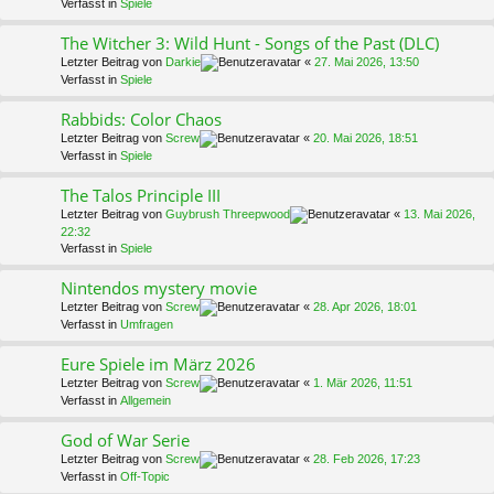
Verfasst in
Spiele
The Witcher 3: Wild Hunt - Songs of the Past (DLC)
Letzter Beitrag von
Darkie
«
27. Mai 2026, 13:50
Verfasst in
Spiele
Rabbids: Color Chaos
Letzter Beitrag von
Screw
«
20. Mai 2026, 18:51
Verfasst in
Spiele
The Talos Principle III
Letzter Beitrag von
Guybrush Threepwood
«
13. Mai 2026,
22:32
Verfasst in
Spiele
Nintendos mystery movie
Letzter Beitrag von
Screw
«
28. Apr 2026, 18:01
Verfasst in
Umfragen
Eure Spiele im März 2026
Letzter Beitrag von
Screw
«
1. Mär 2026, 11:51
Verfasst in
Allgemein
God of War Serie
Letzter Beitrag von
Screw
«
28. Feb 2026, 17:23
Verfasst in
Off-Topic