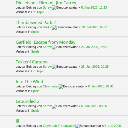
Die Jetsons Film mit Jim Carrey
Letzter Beitrag von
Screw
«
8. Aug 2026, 12:23
Verfasst in
Off-Topic
Thimbleweed Park 2
Letzter Beitrag von
Darkie
«
30. Jul 2026, 09:51
Verfasst in
Spiele
Garfield: Escape from Monday
Letzter Beitrag von
Screw
«
25. Jul 2026, 09:43
Verfasst in
Spiele
Tekken! Cartoon
Letzter Beitrag von
Screw
«
28. Jun 2026, 20:25
Verfasst in
Off-Topic
Into The Wind
Letzter Beitrag von
Clawhunter
«
8. Jun 2026, 01:41
Verfasst in
Spiele
Grounded 2
Letzter Beitrag von
Screw
«
6. Jun 2026, 08:56
Verfasst in
Spiele
Ill
Letzter Beitrag von
Guybrush Threepwood
«
5. Jun 2026,