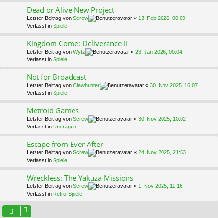
Dead or Alive New Project
Letzter Beitrag von
Screw
«
13. Feb 2026, 00:09
Verfasst in
Spiele
Kingdom Come: Deliverance II
Letzter Beitrag von
Wytz
«
23. Jan 2026, 00:04
Verfasst in
Spiele
Not for Broadcast
Letzter Beitrag von
Clawhunter
«
30. Nov 2025, 16:07
Verfasst in
Spiele
Metroid Games
Letzter Beitrag von
Screw
«
30. Nov 2025, 10:02
Verfasst in
Umfragen
Escape from Ever After
Letzter Beitrag von
Screw
«
24. Nov 2025, 21:53
Verfasst in
Spiele
Wreckless: The Yakuza Missions
Letzter Beitrag von
Screw
«
1. Nov 2025, 11:16
Verfasst in
Retro-Spiele