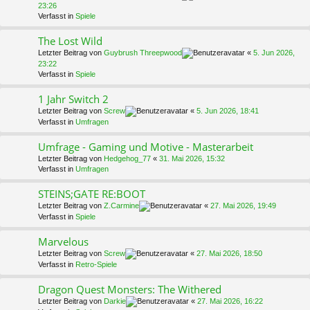
23:26
Verfasst in
Spiele
The Lost Wild
Letzter Beitrag von
Guybrush Threepwood
«
5. Jun 2026,
23:22
Verfasst in
Spiele
1 Jahr Switch 2
Letzter Beitrag von
Screw
«
5. Jun 2026, 18:41
Verfasst in
Umfragen
Umfrage - Gaming und Motive - Masterarbeit
Letzter Beitrag von
Hedgehog_77
«
31. Mai 2026, 15:32
Verfasst in
Umfragen
STEINS;GATE RE:BOOT
Letzter Beitrag von
Z.Carmine
«
27. Mai 2026, 19:49
Verfasst in
Spiele
Marvelous
Letzter Beitrag von
Screw
«
27. Mai 2026, 18:50
Verfasst in
Retro-Spiele
Dragon Quest Monsters: The Withered
Letzter Beitrag von
Darkie
«
27. Mai 2026, 16:22