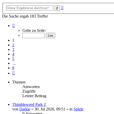
Erweiterte
Suche
Suche
Die Suche ergab 183 Treffer
Seite
1
Gehe zu Seite:
von
8
1
2
3
4
5
…
8
Nächste
Themen
Antworten
Zugriffe
Letzter Beitrag
Thimbleweed Park 2
von
Darkie
»
30. Jul 2026, 09:51
» in
Spiele
0
Antworten