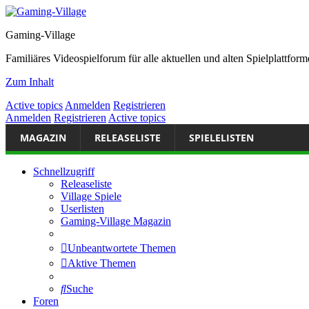
Gaming-Village
Familiäres Videospielforum für alle aktuellen und alten Spielplattf
Zum Inhalt
Active topics
Anmelden
Registrieren
Anmelden
Registrieren
Active topics
MAGAZIN
RELEASELISTE
SPIELELISTEN
Schnellzugriff
Releaseliste
Village Spiele
Userlisten
Gaming-Village Magazin
Unbeantwortete Themen
Aktive Themen
Suche
Foren