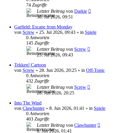
74
Zugriffe
Letzter Beitrag
von
Darkie
30. Jul 2026, 09:51
Garfield: Escape from Monday
von
Screw
»
25. Jul 2026, 09:43
» in
Spiele
0
Antworten
145
Zugriffe
Letzter Beitrag
von
Screw
25. Jul 2026, 09:43
Tekken! Cartoon
von
Screw
»
28. Jun 2026, 20:25
» in
Off-Topic
0
Antworten
432
Zugriffe
Letzter Beitrag
von
Screw
28. Jun 2026, 20:25
Into The Wind
von
Clawhunter
»
8. Jun 2026, 01:41
» in
Spiele
0
Antworten
403
Zugriffe
Letzter Beitrag
von
Clawhunter
8. Jun 2026, 01:41