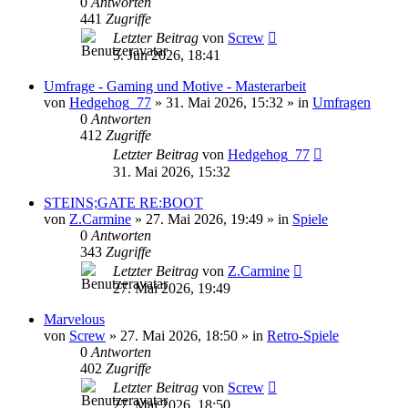
0
Antworten
441
Zugriffe
Letzter Beitrag
von
Screw
5. Jun 2026, 18:41
Umfrage - Gaming und Motive - Masterarbeit
von
Hedgehog_77
»
31. Mai 2026, 15:32
» in
Umfragen
0
Antworten
412
Zugriffe
Letzter Beitrag
von
Hedgehog_77
31. Mai 2026, 15:32
STEINS;GATE RE:BOOT
von
Z.Carmine
»
27. Mai 2026, 19:49
» in
Spiele
0
Antworten
343
Zugriffe
Letzter Beitrag
von
Z.Carmine
27. Mai 2026, 19:49
Marvelous
von
Screw
»
27. Mai 2026, 18:50
» in
Retro-Spiele
0
Antworten
402
Zugriffe
Letzter Beitrag
von
Screw
27. Mai 2026, 18:50