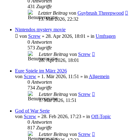
0
Antworten
431
Zugriffe
Letzter Beitrag
von
Guybrush Threepwood
13. Mai 2026, 22:32
Nintendos mystery movie
von
Screw
»
28. Apr 2026, 18:01
» in
Umfragen
0
Antworten
573
Zugriffe
Letzter Beitrag
von
Screw
28. Apr 2026, 18:01
Eure Spiele im März 2026
von
Screw
»
1. Mär 2026, 11:51
» in
Allgemein
0
Antworten
734
Zugriffe
Letzter Beitrag
von
Screw
1. Mär 2026, 11:51
God of War Serie
von
Screw
»
28. Feb 2026, 17:23
» in
Off-Topic
0
Antworten
817
Zugriffe
Letzter Beitrag
von
Screw