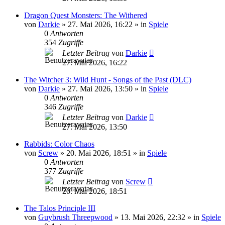
Dragon Quest Monsters: The Withered
von
Darkie
»
27. Mai 2026, 16:22
» in
Spiele
0
Antworten
354
Zugriffe
Letzter Beitrag
von
Darkie
27. Mai 2026, 16:22
The Witcher 3: Wild Hunt - Songs of the Past (DLC)
von
Darkie
»
27. Mai 2026, 13:50
» in
Spiele
0
Antworten
346
Zugriffe
Letzter Beitrag
von
Darkie
27. Mai 2026, 13:50
Rabbids: Color Chaos
von
Screw
»
20. Mai 2026, 18:51
» in
Spiele
0
Antworten
377
Zugriffe
Letzter Beitrag
von
Screw
20. Mai 2026, 18:51
The Talos Principle III
von
Guybrush Threepwood
»
13. Mai 2026, 22:32
» in
Spiele