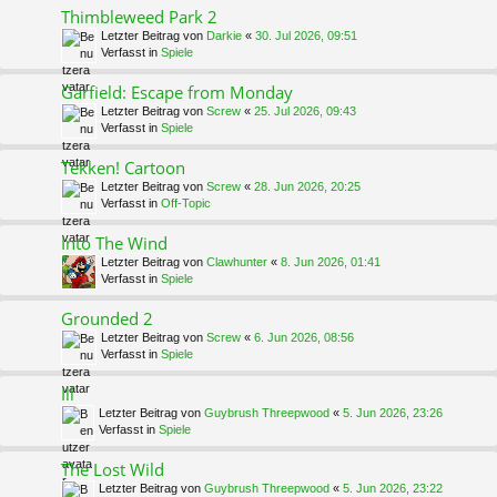
Thimbleweed Park 2
Letzter Beitrag von
Darkie
«
30. Jul 2026, 09:51
Verfasst in
Spiele
Garfield: Escape from Monday
Letzter Beitrag von
Screw
«
25. Jul 2026, 09:43
Verfasst in
Spiele
Tekken! Cartoon
Letzter Beitrag von
Screw
«
28. Jun 2026, 20:25
Verfasst in
Off-Topic
Into The Wind
Letzter Beitrag von
Clawhunter
«
8. Jun 2026, 01:41
Verfasst in
Spiele
Grounded 2
Letzter Beitrag von
Screw
«
6. Jun 2026, 08:56
Verfasst in
Spiele
Ill
Letzter Beitrag von
Guybrush Threepwood
«
5. Jun 2026, 23:26
Verfasst in
Spiele
The Lost Wild
Letzter Beitrag von
Guybrush Threepwood
«
5. Jun 2026, 23:22