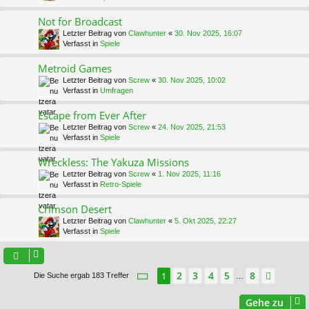
Not for Broadcast
Letzter Beitrag von
Clawhunter
«
30. Nov 2025, 16:07
Verfasst in
Spiele
Metroid Games
Letzter Beitrag von
Screw
«
30. Nov 2025, 10:02
Verfasst in
Umfragen
Escape from Ever After
Letzter Beitrag von
Screw
«
24. Nov 2025, 21:53
Verfasst in
Spiele
Wreckless: The Yakuza Missions
Letzter Beitrag von
Screw
«
1. Nov 2025, 11:16
Verfasst in
Retro-Spiele
Crimson Desert
Letzter Beitrag von
Clawhunter
«
5. Okt 2025, 22:27
Verfasst in
Spiele
Seite
1
von
8
2
3
4
5
8
1
Nächs
Die Suche ergab 183 Treffer
…
Gehe zu