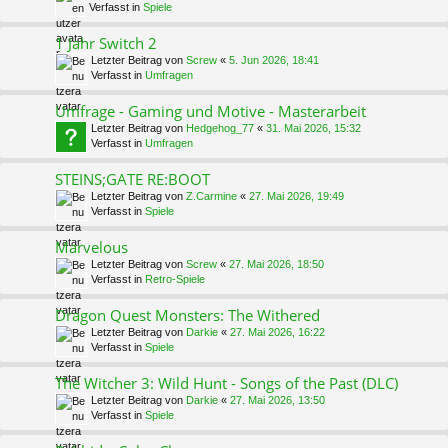
Verfasst in
Spiele
1 Jahr Switch 2
Letzter Beitrag von
Screw
«
5. Jun 2026, 18:41
Verfasst in
Umfragen
Umfrage - Gaming und Motive - Masterarbeit
Letzter Beitrag von
Hedgehog_77
«
31. Mai 2026, 15:32
Verfasst in
Umfragen
STEINS;GATE RE:BOOT
Letzter Beitrag von
Z.Carmine
«
27. Mai 2026, 19:49
Verfasst in
Spiele
Marvelous
Letzter Beitrag von
Screw
«
27. Mai 2026, 18:50
Verfasst in
Retro-Spiele
Dragon Quest Monsters: The Withered
Letzter Beitrag von
Darkie
«
27. Mai 2026, 16:22
Verfasst in
Spiele
The Witcher 3: Wild Hunt - Songs of the Past (DLC)
Letzter Beitrag von
Darkie
«
27. Mai 2026, 13:50
Verfasst in
Spiele