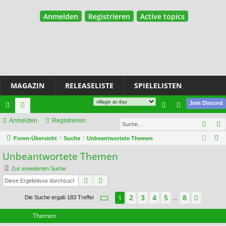
Anmelden
Registrieren
Active topics
MAGAZIN
RELEASELISTE
SPIELELISTEN
Magazin
Join Discord
ch
Anmelden
or
Registrieren
n
eg
Such
ne
en
m
ist
S
Foren-Übersicht
Suche
Unbeantwortete Themen
u
llz
el
rie
Unbeantwortete Themen
c
ug
de
re
Zur erweiterten Suche
h
Suche
Erweiterte Suche
riff
n
n
e
Seite
1
von
8
2
3
4
5
8
1
Nächs
Die Suche ergab 183 Treffer
…
Themen