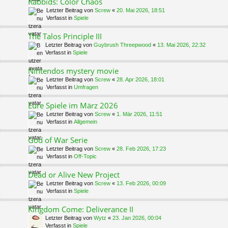
Rabbids: Color Chaos
Letzter Beitrag von
Screw
«
20. Mai 2026, 18:51
Verfasst in
Spiele
The Talos Principle III
Letzter Beitrag von
Guybrush Threepwood
«
13. Mai 2026, 22:32
Verfasst in
Spiele
Nintendos mystery movie
Letzter Beitrag von
Screw
«
28. Apr 2026, 18:01
Verfasst in
Umfragen
Eure Spiele im März 2026
Letzter Beitrag von
Screw
«
1. Mär 2026, 11:51
Verfasst in
Allgemein
God of War Serie
Letzter Beitrag von
Screw
«
28. Feb 2026, 17:23
Verfasst in
Off-Topic
Dead or Alive New Project
Letzter Beitrag von
Screw
«
13. Feb 2026, 00:09
Verfasst in
Spiele
Kingdom Come: Deliverance II
Letzter Beitrag von
Wytz
«
23. Jan 2026, 00:04
Verfasst in
Spiele