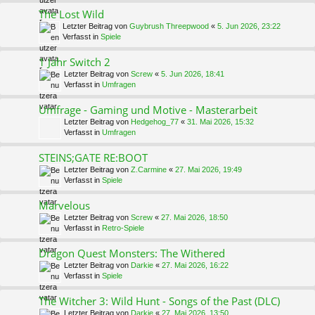
The Lost Wild
Letzter Beitrag von
Guybrush Threepwood
«
5. Jun 2026, 23:22
Verfasst in
Spiele
1 Jahr Switch 2
Letzter Beitrag von
Screw
«
5. Jun 2026, 18:41
Verfasst in
Umfragen
Umfrage - Gaming und Motive - Masterarbeit
Letzter Beitrag von
Hedgehog_77
«
31. Mai 2026, 15:32
Verfasst in
Umfragen
STEINS;GATE RE:BOOT
Letzter Beitrag von
Z.Carmine
«
27. Mai 2026, 19:49
Verfasst in
Spiele
Marvelous
Letzter Beitrag von
Screw
«
27. Mai 2026, 18:50
Verfasst in
Retro-Spiele
Dragon Quest Monsters: The Withered
Letzter Beitrag von
Darkie
«
27. Mai 2026, 16:22
Verfasst in
Spiele
The Witcher 3: Wild Hunt - Songs of the Past (DLC)
Letzter Beitrag von
Darkie
«
27. Mai 2026, 13:50