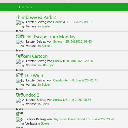
Themen
Thimbleweed Park 2
Letzter Beitrag von
Darkie
«
30. Jul 2026, 09:51
Verfasst in
Spiele
Garfield: Escape from Monday
Letzter Beitrag von
Screw
«
25. Jul 2026, 09:43
Verfasst in
Spiele
Tekken! Cartoon
Letzter Beitrag von
Screw
«
28. Jun 2026, 20:25
Verfasst in
Off-Topic
Into The Wind
Letzter Beitrag von
Clawhunter
«
8. Jun 2026, 01:41
Verfasst in
Spiele
Grounded 2
Letzter Beitrag von
Screw
«
6. Jun 2026, 08:56
Verfasst in
Spiele
Ill
Letzter Beitrag von
Guybrush Threepwood
«
5. Jun 2026, 23:26
Verfasst in
Spiele