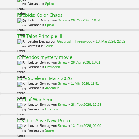
Verfasst in
Spiele
Rabbids: Color Chaos
Letzter Beitrag von
Screw
«
20. Mai 2026, 18:51
Verfasst in
Spiele
The Talos Principle III
Letzter Beitrag von
Guybrush Threepwood
«
13. Mai 2026, 22:32
Verfasst in
Spiele
Nintendos mystery movie
Letzter Beitrag von
Screw
«
28. Apr 2026, 18:01
Verfasst in
Umfragen
Eure Spiele im März 2026
Letzter Beitrag von
Screw
«
1. Mär 2026, 11:51
Verfasst in
Allgemein
God of War Serie
Letzter Beitrag von
Screw
«
28. Feb 2026, 17:23
Verfasst in
Off-Topic
Dead or Alive New Project
Letzter Beitrag von
Screw
«
13. Feb 2026, 00:09
Verfasst in
Spiele