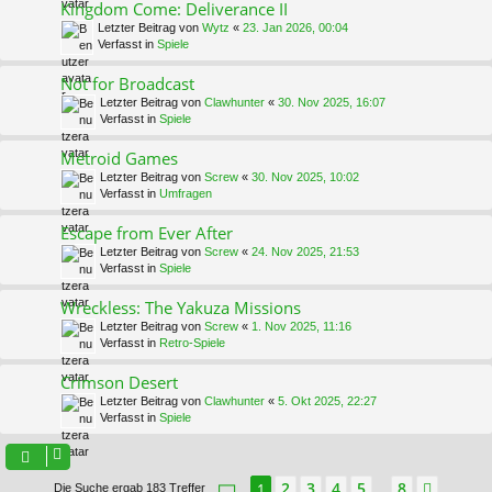
Kingdom Come: Deliverance II
Letzter Beitrag von
Wytz
«
23. Jan 2026, 00:04
Verfasst in
Spiele
Not for Broadcast
Letzter Beitrag von
Clawhunter
«
30. Nov 2025, 16:07
Verfasst in
Spiele
Metroid Games
Letzter Beitrag von
Screw
«
30. Nov 2025, 10:02
Verfasst in
Umfragen
Escape from Ever After
Letzter Beitrag von
Screw
«
24. Nov 2025, 21:53
Verfasst in
Spiele
Wreckless: The Yakuza Missions
Letzter Beitrag von
Screw
«
1. Nov 2025, 11:16
Verfasst in
Retro-Spiele
Crimson Desert
Letzter Beitrag von
Clawhunter
«
5. Okt 2025, 22:27
Verfasst in
Spiele
Seite
1
von
8
2
3
4
5
8
1
Nächs
Die Suche ergab 183 Treffer
…