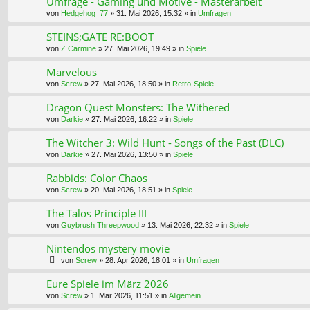
Umfrage - Gaming und Motive - Masterarbeit
von
Hedgehog_77
»
31. Mai 2026, 15:32
» in
Umfragen
STEINS;GATE RE:BOOT
von
Z.Carmine
»
27. Mai 2026, 19:49
» in
Spiele
Marvelous
von
Screw
»
27. Mai 2026, 18:50
» in
Retro-Spiele
Dragon Quest Monsters: The Withered
von
Darkie
»
27. Mai 2026, 16:22
» in
Spiele
The Witcher 3: Wild Hunt - Songs of the Past (DLC)
von
Darkie
»
27. Mai 2026, 13:50
» in
Spiele
Rabbids: Color Chaos
von
Screw
»
20. Mai 2026, 18:51
» in
Spiele
The Talos Principle III
von
Guybrush Threepwood
»
13. Mai 2026, 22:32
» in
Spiele
Nintendos mystery movie
von
Screw
»
28. Apr 2026, 18:01
» in
Umfragen
Eure Spiele im März 2026
von
Screw
»
1. Mär 2026, 11:51
» in
Allgemein