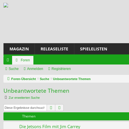
MAGAZIN
RELEASELISTE
SPIELELISTEN
Foren
ch
Suche
Anmelden
Registrieren
ne
Foren-Übersicht
Suche
Unbeantwortete Themen
llz
Unbeantwortete Themen
ug
Zur erweiterten Suche
riff
Suche
Erweiterte Suche
Themen
Die Jetsons Film mit Jim Carrey