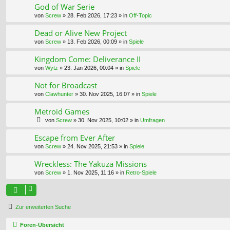
God of War Serie
von
Screw
»
28. Feb 2026, 17:23
» in
Off-Topic
Dead or Alive New Project
von
Screw
»
13. Feb 2026, 00:09
» in
Spiele
Kingdom Come: Deliverance II
von
Wytz
»
23. Jan 2026, 00:04
» in
Spiele
Not for Broadcast
von
Clawhunter
»
30. Nov 2025, 16:07
» in
Spiele
Metroid Games
von
Screw
»
30. Nov 2025, 10:02
» in
Umfragen
Escape from Ever After
von
Screw
»
24. Nov 2025, 21:53
» in
Spiele
Wreckless: The Yakuza Missions
von
Screw
»
1. Nov 2025, 11:16
» in
Retro-Spiele
Zur erweiterten Suche
Foren-Übersicht