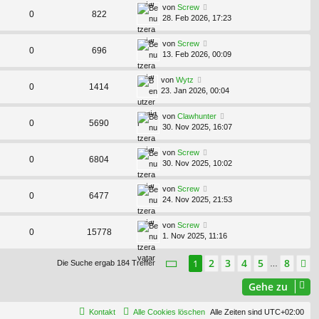
von
Screw
0
822
28. Feb 2026, 17:23
von
Screw
0
696
13. Feb 2026, 00:09
von
Wytz
0
1414
23. Jan 2026, 00:04
von
Clawhunter
0
5690
30. Nov 2025, 16:07
von
Screw
0
6804
30. Nov 2025, 10:02
von
Screw
0
6477
24. Nov 2025, 21:53
von
Screw
0
15778
1. Nov 2025, 11:16
Seite
1
von
8
2
3
4
5
8
1
N
Die Suche ergab 184 Treffer
…
Gehe zu
Kontakt
Alle Cookies löschen
Alle Zeiten sind
UTC+02:00