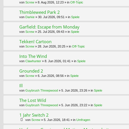
von
Screw
»
8. Aug 2026, 12:23
» in
Off-Topic
Thimbleweed Park 2
von
Darkie
»
30. Jul 2026, 09:51
» in
Spiele
Garfield: Escape from Monday
von
Screw
»
25. Jul 2026, 09:43
» in
Spiele
Tekken! Cartoon
von
Screw
»
28. Jun 2026, 20:25
» in
Off-Topic
Into The Wind
von
Clawhunter
»
8. Jun 2026, 01:41
» in
Spiele
Grounded 2
von
Screw
»
6. Jun 2026, 08:56
» in
Spiele
Ill
von
Guybrush Threepwood
»
5. Jun 2026, 23:26
» in
Spiele
The Lost Wild
von
Guybrush Threepwood
»
5. Jun 2026, 23:22
» in
Spiele
1 Jahr Switch 2
von
Screw
»
5. Jun 2026, 18:41
» in
Umfragen