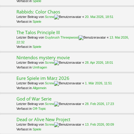
Verfasst in
Spiele
Rabbids: Color Chaos
Letzter Beitrag von
Screw
«
20. Mai 2026, 18:51
Verfasst in
Spiele
The Talos Principle III
Letzter Beitrag von
Guybrush Threepwood
«
13. Mai 2026,
22:32
Verfasst in
Spiele
Nintendos mystery movie
Letzter Beitrag von
Screw
«
28. Apr 2026, 18:01
Verfasst in
Umfragen
Eure Spiele im März 2026
Letzter Beitrag von
Screw
«
1. Mär 2026, 11:51
Verfasst in
Allgemein
God of War Serie
Letzter Beitrag von
Screw
«
28. Feb 2026, 17:23
Verfasst in
Off-Topic
Dead or Alive New Project
Letzter Beitrag von
Screw
«
13. Feb 2026, 00:09
Verfasst in
Spiele