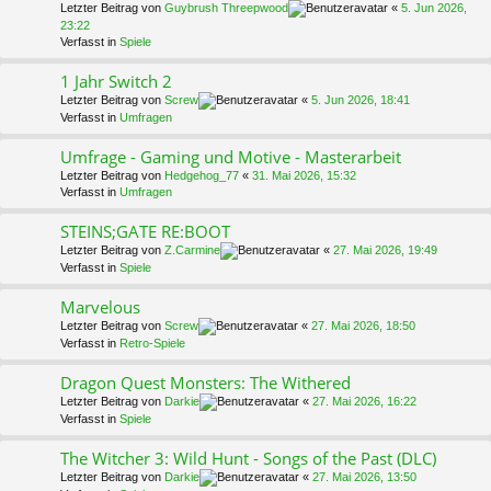
Letzter Beitrag von
Guybrush Threepwood
«
5. Jun 2026,
23:22
Verfasst in
Spiele
1 Jahr Switch 2
Letzter Beitrag von
Screw
«
5. Jun 2026, 18:41
Verfasst in
Umfragen
Umfrage - Gaming und Motive - Masterarbeit
Letzter Beitrag von
Hedgehog_77
«
31. Mai 2026, 15:32
Verfasst in
Umfragen
STEINS;GATE RE:BOOT
Letzter Beitrag von
Z.Carmine
«
27. Mai 2026, 19:49
Verfasst in
Spiele
Marvelous
Letzter Beitrag von
Screw
«
27. Mai 2026, 18:50
Verfasst in
Retro-Spiele
Dragon Quest Monsters: The Withered
Letzter Beitrag von
Darkie
«
27. Mai 2026, 16:22
Verfasst in
Spiele
The Witcher 3: Wild Hunt - Songs of the Past (DLC)
Letzter Beitrag von
Darkie
«
27. Mai 2026, 13:50