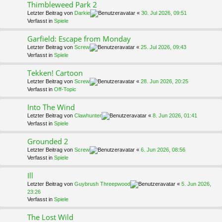
Thimbleweed Park 2
Letzter Beitrag von
Darkie
«
30. Jul 2026, 09:51
Verfasst in
Spiele
Garfield: Escape from Monday
Letzter Beitrag von
Screw
«
25. Jul 2026, 09:43
Verfasst in
Spiele
Tekken! Cartoon
Letzter Beitrag von
Screw
«
28. Jun 2026, 20:25
Verfasst in
Off-Topic
Into The Wind
Letzter Beitrag von
Clawhunter
«
8. Jun 2026, 01:41
Verfasst in
Spiele
Grounded 2
Letzter Beitrag von
Screw
«
6. Jun 2026, 08:56
Verfasst in
Spiele
Ill
Letzter Beitrag von
Guybrush Threepwood
«
5. Jun 2026,
23:26
Verfasst in
Spiele
The Lost Wild