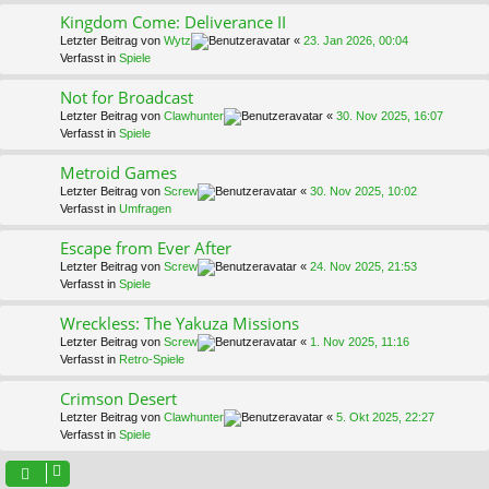
Kingdom Come: Deliverance II
Letzter Beitrag von
Wytz
«
23. Jan 2026, 00:04
Verfasst in
Spiele
Not for Broadcast
Letzter Beitrag von
Clawhunter
«
30. Nov 2025, 16:07
Verfasst in
Spiele
Metroid Games
Letzter Beitrag von
Screw
«
30. Nov 2025, 10:02
Verfasst in
Umfragen
Escape from Ever After
Letzter Beitrag von
Screw
«
24. Nov 2025, 21:53
Verfasst in
Spiele
Wreckless: The Yakuza Missions
Letzter Beitrag von
Screw
«
1. Nov 2025, 11:16
Verfasst in
Retro-Spiele
Crimson Desert
Letzter Beitrag von
Clawhunter
«
5. Okt 2025, 22:27
Verfasst in
Spiele