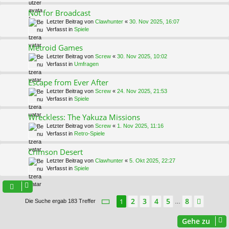
Not for Broadcast
Letzter Beitrag von
Clawhunter
«
30. Nov 2025, 16:07
Verfasst in
Spiele
Metroid Games
Letzter Beitrag von
Screw
«
30. Nov 2025, 10:02
Verfasst in
Umfragen
Escape from Ever After
Letzter Beitrag von
Screw
«
24. Nov 2025, 21:53
Verfasst in
Spiele
Wreckless: The Yakuza Missions
Letzter Beitrag von
Screw
«
1. Nov 2025, 11:16
Verfasst in
Retro-Spiele
Crimson Desert
Letzter Beitrag von
Clawhunter
«
5. Okt 2025, 22:27
Verfasst in
Spiele
Seite
1
von
8
2
3
4
5
8
1
Nächs
Die Suche ergab 183 Treffer
…
Gehe zu