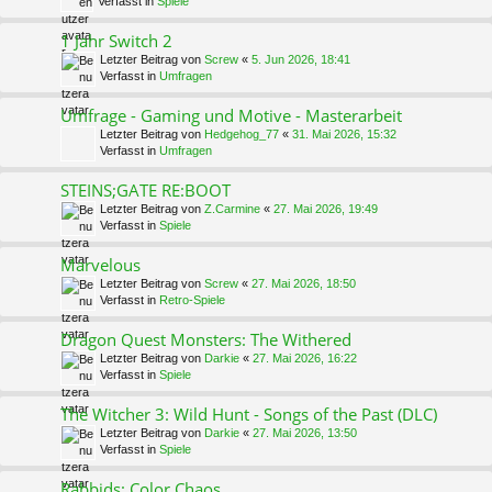
Verfasst in
Spiele
1 Jahr Switch 2
Letzter Beitrag von
Screw
«
5. Jun 2026, 18:41
Verfasst in
Umfragen
Umfrage - Gaming und Motive - Masterarbeit
Letzter Beitrag von
Hedgehog_77
«
31. Mai 2026, 15:32
Verfasst in
Umfragen
STEINS;GATE RE:BOOT
Letzter Beitrag von
Z.Carmine
«
27. Mai 2026, 19:49
Verfasst in
Spiele
Marvelous
Letzter Beitrag von
Screw
«
27. Mai 2026, 18:50
Verfasst in
Retro-Spiele
Dragon Quest Monsters: The Withered
Letzter Beitrag von
Darkie
«
27. Mai 2026, 16:22
Verfasst in
Spiele
The Witcher 3: Wild Hunt - Songs of the Past (DLC)
Letzter Beitrag von
Darkie
«
27. Mai 2026, 13:50
Verfasst in
Spiele
Rabbids: Color Chaos