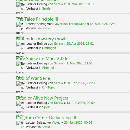
Letzter Beitrag von
Screw
«
20. Mai 2026, 18:51
Verfasst in
Spiele
The Talos Principle III
Letzter Beitrag von
Guybrush Threepwood
«
13. Mai 2026, 22:32
Verfasst in
Spiele
Nintendos mystery movie
Letzter Beitrag von
Screw
«
28. Apr 2026, 18:01
Verfasst in
Umfragen
Eure Spiele im März 2026
Letzter Beitrag von
Screw
«
1. Mär 2026, 11:51
Verfasst in
Allgemein
God of War Serie
Letzter Beitrag von
Screw
«
28. Feb 2026, 17:23
Verfasst in
Off-Topic
Dead or Alive New Project
Letzter Beitrag von
Screw
«
13. Feb 2026, 00:09
Verfasst in
Spiele
Kingdom Come: Deliverance II
Letzter Beitrag von
Wytz
«
23. Jan 2026, 00:04
Verfasst in
Spiele