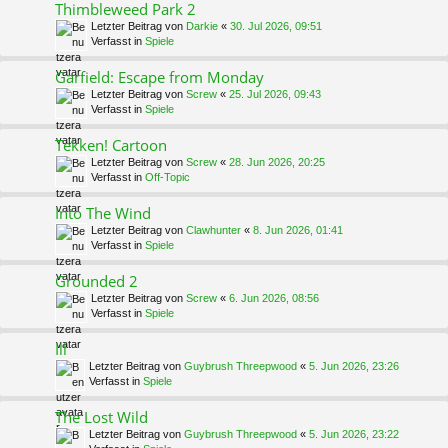
Thimbleweed Park 2
Letzter Beitrag von
Darkie
«
30. Jul 2026, 09:51
Verfasst in
Spiele
Garfield: Escape from Monday
Letzter Beitrag von
Screw
«
25. Jul 2026, 09:43
Verfasst in
Spiele
Tekken! Cartoon
Letzter Beitrag von
Screw
«
28. Jun 2026, 20:25
Verfasst in
Off-Topic
Into The Wind
Letzter Beitrag von
Clawhunter
«
8. Jun 2026, 01:41
Verfasst in
Spiele
Grounded 2
Letzter Beitrag von
Screw
«
6. Jun 2026, 08:56
Verfasst in
Spiele
Ill
Letzter Beitrag von
Guybrush Threepwood
«
5. Jun 2026, 23:26
Verfasst in
Spiele
The Lost Wild
Letzter Beitrag von
Guybrush Threepwood
«
5. Jun 2026, 23:22