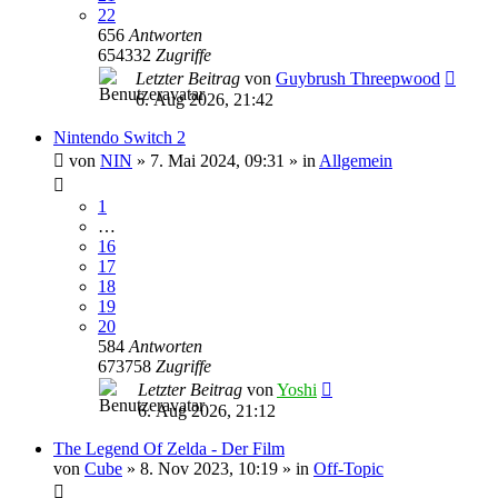
22
656
Antworten
654332
Zugriffe
Letzter Beitrag
von
Guybrush Threepwood
6. Aug 2026, 21:42
Nintendo Switch 2
von
NIN
»
7. Mai 2024, 09:31
» in
Allgemein
1
…
16
17
18
19
20
584
Antworten
673758
Zugriffe
Letzter Beitrag
von
Yoshi
6. Aug 2026, 21:12
The Legend Of Zelda - Der Film
von
Cube
»
8. Nov 2023, 10:19
» in
Off-Topic