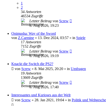
1
2
34
Antworten
46534
Zugriffe
Letzter Beitrag
von
Screw
6. Aug 2026, 19:23
Onimusha: Way of the Sword
von
Z.Carmine
»
13. Dez 2024, 03:57
» in
Spiele
17
Antworten
7152
Zugriffe
Letzter Beitrag
von
Screw
6. Aug 2026, 19:19
Knackt die Switch die PS2?
von
Screw
»
8. Mai 2025, 20:20
» in
Umfragen
19
Antworten
13669
Zugriffe
Letzter Beitrag
von
Screw
6. Aug 2026, 17:40
Interessantes und Kurioses aus der Welt
von
Screw
»
28. Jan 2021, 19:04
» in
Politik und Weltgesch