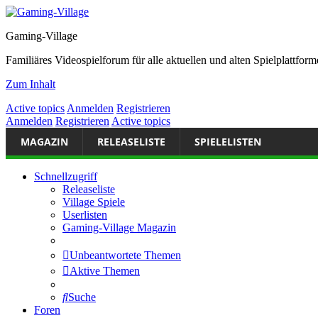
Gaming-Village
Familiäres Videospielforum für alle aktuellen und alten Spielplattf
Zum Inhalt
Active topics
Anmelden
Registrieren
Anmelden
Registrieren
Active topics
MAGAZIN
RELEASELISTE
SPIELELISTEN
Schnellzugriff
Releaseliste
Village Spiele
Userlisten
Gaming-Village Magazin
Unbeantwortete Themen
Aktive Themen
Suche
Foren