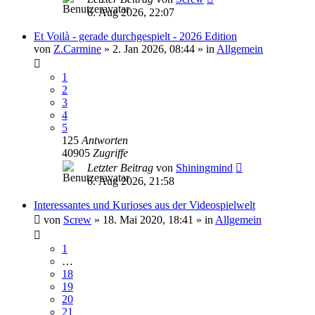
6. Aug 2026, 22:07
Et Voilà - gerade durchgespielt - 2026 Edition
von
Z.Carmine
»
2. Jan 2026, 08:44
» in
Allgemein
1
2
3
4
5
125
Antworten
40905
Zugriffe
Letzter Beitrag
von
Shiningmind
6. Aug 2026, 21:58
Interessantes und Kurioses aus der Videospielwelt
von
Screw
»
18. Mai 2020, 18:41
» in
Allgemein
1
…
18
19
20
21