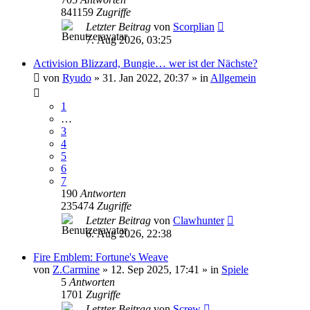
841159
Zugriffe
Letzter Beitrag
von
Scorplian
7. Aug 2026, 03:25
Activision Blizzard, Bungie… wer ist der Nächste?
von
Ryudo
»
31. Jan 2022, 20:37
» in
Allgemein
1
…
3
4
5
6
7
190
Antworten
235474
Zugriffe
Letzter Beitrag
von
Clawhunter
6. Aug 2026, 22:38
Fire Emblem: Fortune's Weave
von
Z.Carmine
»
12. Sep 2025, 17:41
» in
Spiele
5
Antworten
1701
Zugriffe
Letzter Beitrag
von
Screw