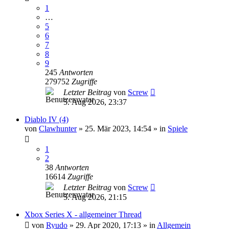
1
…
5
6
7
8
9
245
Antworten
279752
Zugriffe
Letzter Beitrag
von
Screw
5. Aug 2026, 23:37
Diablo IV (4)
von
Clawhunter
»
25. Mär 2023, 14:54
» in
Spiele
1
2
38
Antworten
16614
Zugriffe
Letzter Beitrag
von
Screw
5. Aug 2026, 21:15
Xbox Series X - allgemeiner Thread
von
Ryudo
»
29. Apr 2020, 17:13
» in
Allgemein