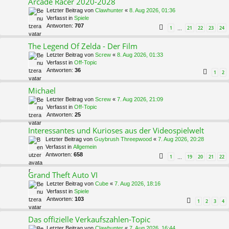
Arcade Racer 2020-2028
Letzter Beitrag von
Clawhunter
«
8. Aug 2026, 01:36
Verfasst in
Spiele
Antworten:
707
1
21
22
23
24
…
The Legend Of Zelda - Der Film
Letzter Beitrag von
Screw
«
8. Aug 2026, 01:33
Verfasst in
Off-Topic
Antworten:
36
1
2
Michael
Letzter Beitrag von
Screw
«
7. Aug 2026, 21:09
Verfasst in
Off-Topic
Antworten:
25
Interessantes und Kurioses aus der Videospielwelt
Letzter Beitrag von
Guybrush Threepwood
«
7. Aug 2026, 20:28
Verfasst in
Allgemein
Antworten:
658
1
19
20
21
22
…
Grand Theft Auto VI
Letzter Beitrag von
Cube
«
7. Aug 2026, 18:16
Verfasst in
Spiele
Antworten:
103
1
2
3
4
Das offizielle Verkaufszahlen-Topic
Letzter Beitrag von
Clawhunter
«
7. Aug 2026, 16:44