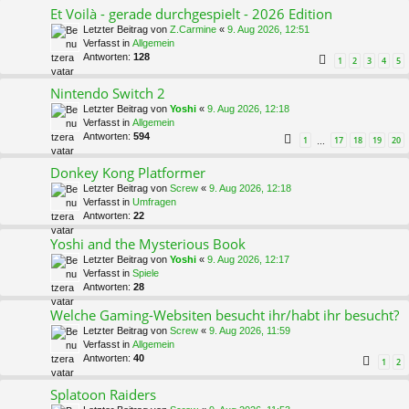
Et Voilà - gerade durchgespielt - 2026 Edition
Letzter Beitrag von
Z.Carmine
«
9. Aug 2026, 12:51
Verfasst in
Allgemein
Antworten:
128
1
2
3
4
5
Nintendo Switch 2
Letzter Beitrag von
Yoshi
«
9. Aug 2026, 12:18
Verfasst in
Allgemein
Antworten:
594
1
17
18
19
20
…
Donkey Kong Platformer
Letzter Beitrag von
Screw
«
9. Aug 2026, 12:18
Verfasst in
Umfragen
Antworten:
22
Yoshi and the Mysterious Book
Letzter Beitrag von
Yoshi
«
9. Aug 2026, 12:17
Verfasst in
Spiele
Antworten:
28
Welche Gaming-Websiten besucht ihr/habt ihr besucht?
Letzter Beitrag von
Screw
«
9. Aug 2026, 11:59
Verfasst in
Allgemein
Antworten:
40
1
2
Splatoon Raiders