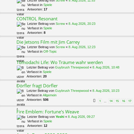
Letzter Beitrag von
Screw
«
9. Aug 2026, 11:53
Verfasst in
Spiele
Antworten:
17
CONTROL Resonant
Letzter Beitrag von
Screw
«
8. Aug 2026, 20:23
Verfasst in
Spiele
Antworten:
8
Die Jetsons Film mit Jim Carrey
Letzter Beitrag von
Screw
«
8. Aug 2026, 12:23
Verfasst in
Off-Topic
Tomodachi Life: Wo Träume wahr werden
Letzter Beitrag von
Guybrush Threepwood
«
8. Aug 2026, 10:48
Verfasst in
Spiele
Antworten:
20
Dörfler fragt Dörfler
Letzter Beitrag von
Guybrush Threepwood
«
8. Aug 2026, 10:23
Verfasst in
Allgemein
Antworten:
506
1
14
15
16
17
…
Fire Emblem: Fortune's Weave
Letzter Beitrag von
Yoshi
«
8. Aug 2026, 09:27
Verfasst in
Spiele
Antworten:
12