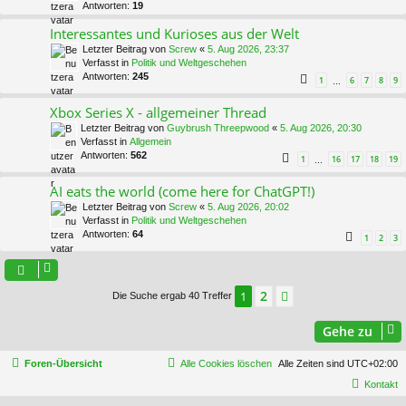
Antworten:
19
Interessantes und Kurioses aus der Welt
Letzter Beitrag von
Screw
«
5. Aug 2026, 23:37
Verfasst in
Politik und Weltgeschehen
Antworten:
245
1
6
7
8
9
…
Xbox Series X - allgemeiner Thread
Letzter Beitrag von
Guybrush Threepwood
«
5. Aug 2026, 20:30
Verfasst in
Allgemein
Antworten:
562
1
16
17
18
19
…
AI eats the world (come here for ChatGPT!)
Letzter Beitrag von
Screw
«
5. Aug 2026, 20:02
Verfasst in
Politik und Weltgeschehen
Antworten:
64
1
2
3
2
1
Nächste
Die Suche ergab 40 Treffer
Gehe zu
Foren-Übersicht
Alle Cookies löschen
Alle Zeiten sind
UTC+02:00
Kontakt