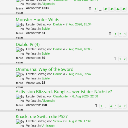
Verfasst in
Allgemein
Antworten:
1333
1
42
43
44
45
…
Monster Hunter Wilds
Letzter Beitrag von
Darkie
«
7. Aug 2026, 15:34
Verfasst in
Spiele
Antworten:
81
1
2
3
Diablo IV (4)
Letzter Beitrag von
Darkie
«
7. Aug 2026, 10:05
Verfasst in
Spiele
Antworten:
39
1
2
Onimusha: Way of the Sword
Letzter Beitrag von
Darkie
«
7. Aug 2026, 09:47
Verfasst in
Spiele
Antworten:
18
Activision Blizzard, Bungie… wer ist der Nächste?
Letzter Beitrag von
Clawhunter
«
6. Aug 2026, 22:38
Verfasst in
Allgemein
Antworten:
190
1
4
5
6
7
…
Knackt die Switch die PS2?
Letzter Beitrag von
Screw
«
6. Aug 2026, 17:40
Verfasst in
Umfragen