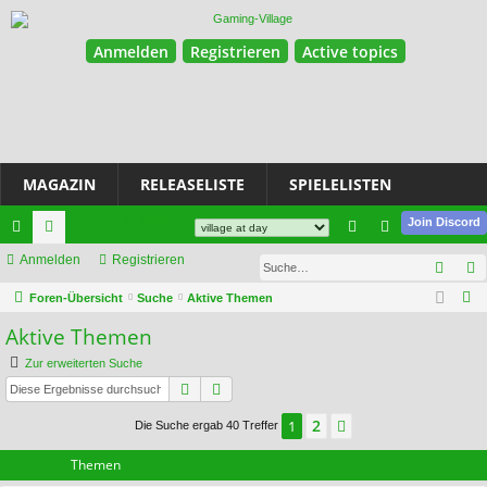
Anmelden
Registrieren
Active topics
MAGAZIN
RELEASELISTE
SPIELELISTEN
Magazin
Join Discord
ch
Anmelden
or
Registrieren
n
eg
Such
ne
en
m
ist
S
Foren-Übersicht
Suche
Aktive Themen
u
llz
el
rie
Aktive Themen
c
ug
de
re
Zur erweiterten Suche
h
Suche
Erweiterte Suche
riff
n
n
e
2
1
Nächste
Die Suche ergab 40 Treffer
Themen