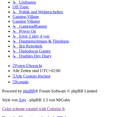
↳ Umfragen
Off-Topic
↳ Politik und Weltgeschehen
Gaming-Village
Gaming Villager
↳ GamepadRanger
↳ Power On
↳ Error 2 play 4 you
↳ Daumenschmaus & Timokusu
↳ Ikis Retrothek
↳ Diplodocus Games
↳ Doubles Dev Diary
Foren-Übersicht
Alle Zeiten sind
UTC+02:00
Alle Cookies löschen
Kontakt
Powered by
phpBB
® Forum Software © phpBB Limited
Style von
Arty
- phpBB 3.3 von MrGaby
Color scheme created with Colorize It
.