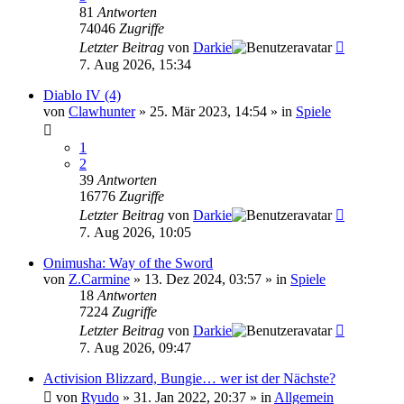
81
Antworten
74046
Zugriffe
Letzter Beitrag
von
Darkie
7. Aug 2026, 15:34
Diablo IV (4)
von
Clawhunter
»
25. Mär 2023, 14:54
» in
Spiele
1
2
39
Antworten
16776
Zugriffe
Letzter Beitrag
von
Darkie
7. Aug 2026, 10:05
Onimusha: Way of the Sword
von
Z.Carmine
»
13. Dez 2024, 03:57
» in
Spiele
18
Antworten
7224
Zugriffe
Letzter Beitrag
von
Darkie
7. Aug 2026, 09:47
Activision Blizzard, Bungie… wer ist der Nächste?
von
Ryudo
»
31. Jan 2022, 20:37
» in
Allgemein