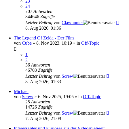
23
24
707
Antworten
844646
Zugriffe
Letzter Beitrag
von
Clawhunter
8. Aug 2026, 01:36
The Legend Of Zelda - Der Film
von
Cube
»
8. Nov 2023, 10:19
» in
Off-Topic
1
2
36
Antworten
46703
Zugriffe
Letzter Beitrag
von
Screw
8. Aug 2026, 01:33
Michael
von
Screw
»
6. Nov 2025, 19:05
» in
Off-Topic
25
Antworten
14726
Zugriffe
Letzter Beitrag
von
Screw
7. Aug 2026, 21:09
Interessantes und Kurioses aus der Videospielwelt