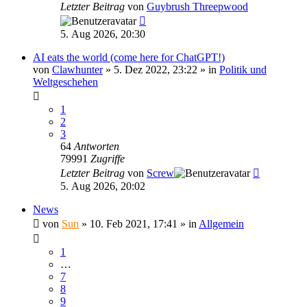
Letzter Beitrag
von
Guybrush Threepwood
5. Aug 2026, 20:30
AI eats the world (come here for ChatGPT!)
von
Clawhunter
»
5. Dez 2022, 23:22
» in
Politik und
Weltgeschehen
1
2
3
64
Antworten
79991
Zugriffe
Letzter Beitrag
von
Screw
5. Aug 2026, 20:02
News
von
Sun
»
10. Feb 2021, 17:41
» in
Allgemein
1
…
7
8
9