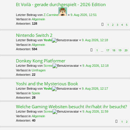
Et Voilà - gerade durchgespielt - 2026 Edition
Letzter Beitrag von
Z.Carmine
«
9. Aug 2026, 12:51
Verfasst in
Allgemein
Antworten:
128
1
2
3
4
5
Nintendo Switch 2
Letzter Beitrag von
Yoshi
«
9. Aug 2026, 12:18
Verfasst in
Allgemein
Antworten:
594
1
17
18
19
20
…
Donkey Kong Platformer
Letzter Beitrag von
Screw
«
9. Aug 2026, 12:18
Verfasst in
Umfragen
Antworten:
22
Yoshi and the Mysterious Book
Letzter Beitrag von
Yoshi
«
9. Aug 2026, 12:17
Verfasst in
Spiele
Antworten:
28
Welche Gaming-Websiten besucht ihr/habt ihr besucht?
Letzter Beitrag von
Screw
«
9. Aug 2026, 11:59
Verfasst in
Allgemein
Antworten:
40
1
2