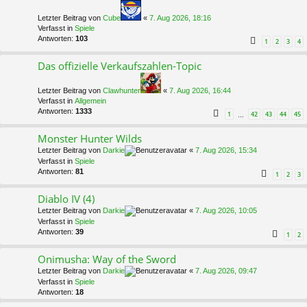
Letzter Beitrag von
Cube
«
7. Aug 2026, 18:16
Verfasst in
Spiele
Antworten:
103
1
2
3
4
Das offizielle Verkaufszahlen-Topic
Letzter Beitrag von
Clawhunter
«
7. Aug 2026, 16:44
Verfasst in
Allgemein
Antworten:
1333
1
42
43
44
45
…
Monster Hunter Wilds
Letzter Beitrag von
Darkie
«
7. Aug 2026, 15:34
Verfasst in
Spiele
Antworten:
81
1
2
3
Diablo IV (4)
Letzter Beitrag von
Darkie
«
7. Aug 2026, 10:05
Verfasst in
Spiele
Antworten:
39
1
2
Onimusha: Way of the Sword
Letzter Beitrag von
Darkie
«
7. Aug 2026, 09:47
Verfasst in
Spiele
Antworten:
18