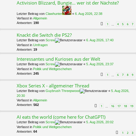
Activision Blizzard, Bungie… wer ist der Nächste?
Letzter Beitrag von
Clawhunter
«
6. Aug 2026, 22:38
Verfasst in
Allgemein
Antworten:
190
1
4
5
6
7
…
Knackt die Switch die PS2?
Letzter Beitrag von
Screw
«
6. Aug 2026, 17:40
Verfasst in
Umfragen
Antworten:
19
Interessantes und Kurioses aus der Welt
Letzter Beitrag von
Screw
«
5. Aug 2026, 23:37
Verfasst in
Politik und Weltgeschehen
Antworten:
245
1
6
7
8
9
…
Xbox Series X - allgemeiner Thread
Letzter Beitrag von
Guybrush Threepwood
«
5. Aug 2026,
20:30
Verfasst in
Allgemein
Antworten:
562
1
16
17
18
19
…
AI eats the world (come here for ChatGPT!)
Letzter Beitrag von
Screw
«
5. Aug 2026, 20:02
Verfasst in
Politik und Weltgeschehen
Antworten:
64
1
2
3