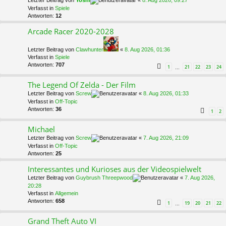
Letzter Beitrag von
Yoshi
«
8. Aug 2026, 09:27
Verfasst in
Spiele
Antworten:
12
Arcade Racer 2020-2028
Letzter Beitrag von
Clawhunter
«
8. Aug 2026, 01:36
Verfasst in
Spiele
Antworten:
707
1
21
22
23
24
…
The Legend Of Zelda - Der Film
Letzter Beitrag von
Screw
«
8. Aug 2026, 01:33
Verfasst in
Off-Topic
Antworten:
36
1
2
Michael
Letzter Beitrag von
Screw
«
7. Aug 2026, 21:09
Verfasst in
Off-Topic
Antworten:
25
Interessantes und Kurioses aus der Videospielwelt
Letzter Beitrag von
Guybrush Threepwood
«
7. Aug 2026,
20:28
Verfasst in
Allgemein
Antworten:
658
1
19
20
21
22
…
Grand Theft Auto VI