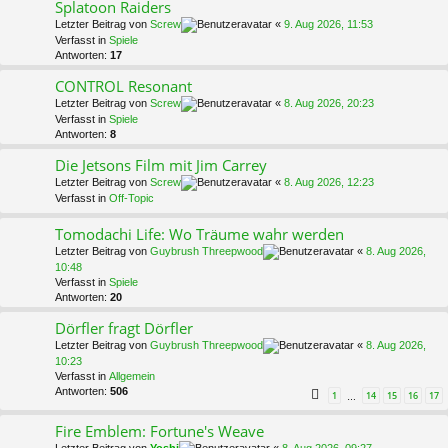
Splatoon Raiders
Letzter Beitrag von
Screw
«
9. Aug 2026, 11:53
Verfasst in
Spiele
Antworten:
17
CONTROL Resonant
Letzter Beitrag von
Screw
«
8. Aug 2026, 20:23
Verfasst in
Spiele
Antworten:
8
Die Jetsons Film mit Jim Carrey
Letzter Beitrag von
Screw
«
8. Aug 2026, 12:23
Verfasst in
Off-Topic
Tomodachi Life: Wo Träume wahr werden
Letzter Beitrag von
Guybrush Threepwood
«
8. Aug 2026,
10:48
Verfasst in
Spiele
Antworten:
20
Dörfler fragt Dörfler
Letzter Beitrag von
Guybrush Threepwood
«
8. Aug 2026,
10:23
Verfasst in
Allgemein
Antworten:
506
1
14
15
16
17
…
Fire Emblem: Fortune's Weave