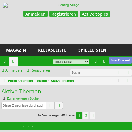
Anmelden
Registrieren
Active topics
MAGAZIN
RELEASELISTE
SPIELELISTEN
Magazin
Join Discord
ch
Anmelden
or
Registrieren
n
eg
Such
ne
en
m
ist
S
Foren-Übersicht
Suche
Aktive Themen
u
llz
el
rie
Aktive Themen
c
ug
de
re
Zur erweiterten Suche
h
Suche
Erweiterte Suche
riff
n
n
e
2
1
Nächste
Die Suche ergab 40 Treffer
Themen