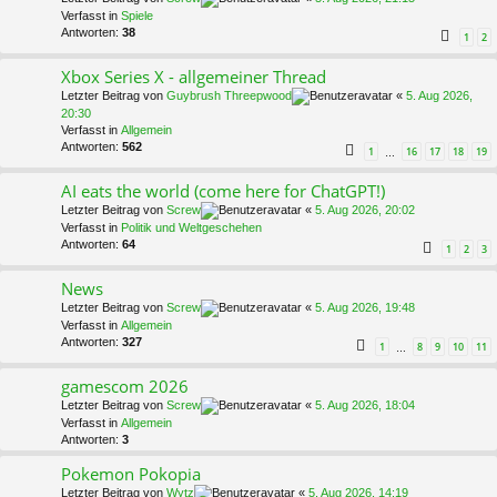
Verfasst in
Spiele
Antworten:
38
1
2
Xbox Series X - allgemeiner Thread
Letzter Beitrag von
Guybrush Threepwood
«
5. Aug 2026,
20:30
Verfasst in
Allgemein
Antworten:
562
1
16
17
18
19
…
AI eats the world (come here for ChatGPT!)
Letzter Beitrag von
Screw
«
5. Aug 2026, 20:02
Verfasst in
Politik und Weltgeschehen
Antworten:
64
1
2
3
News
Letzter Beitrag von
Screw
«
5. Aug 2026, 19:48
Verfasst in
Allgemein
Antworten:
327
1
8
9
10
11
…
gamescom 2026
Letzter Beitrag von
Screw
«
5. Aug 2026, 18:04
Verfasst in
Allgemein
Antworten:
3
Pokemon Pokopia
Letzter Beitrag von
Wytz
«
5. Aug 2026, 14:19