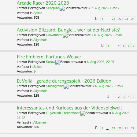
Arcade Racer 2020-2028
Letzter Beitrag von
Scorplian
«
7. Aug 2026, 03:25
Verfasst in
Spiele
Antworten:
705
1
21
22
23
24
…
Activision Blizzard, Bungie… wer ist der Nächste?
Letzter Beitrag von
Clawhunter
«
6. Aug 2026, 22:38
Verfasst in
Allgemein
Antworten:
190
1
4
5
6
7
…
Fire Emblem: Fortune's Weave
Letzter Beitrag von
Screw
«
6. Aug 2026, 22:07
Verfasst in
Spiele
Antworten:
5
Et Voilà - gerade durchgespielt - 2026 Edition
Letzter Beitrag von
Shiningmind
«
6. Aug 2026, 21:58
Verfasst in
Allgemein
Antworten:
125
1
2
3
4
5
Interessantes und Kurioses aus der Videospielwelt
Letzter Beitrag von
Guybrush Threepwood
«
6. Aug 2026,
21:42
Verfasst in
Allgemein
Antworten:
656
1
19
20
21
22
…