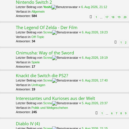
Nintendo Switch 2
Letzter Beitrag von
Yoshi
«
6. Aug 2026, 21:12
Verfasst in
Allgemein
Antworten:
584
1
17
18
19
20
…
The Legend Of Zelda - Der Film
Letzter Beitrag von
Screw
«
6. Aug 2026, 19:23
Verfasst in
Off-Topic
Antworten:
34
1
2
Onimusha: Way of the Sword
Letzter Beitrag von
Screw
«
6. Aug 2026, 19:19
Verfasst in
Spiele
Antworten:
17
Knackt die Switch die PS2?
Letzter Beitrag von
Screw
«
6. Aug 2026, 17:40
Verfasst in
Umfragen
Antworten:
19
Interessantes und Kurioses aus der Welt
Letzter Beitrag von
Screw
«
5. Aug 2026, 23:37
Verfasst in
Politik und Weltgeschehen
Antworten:
245
1
6
7
8
9
…
Diablo IV (4)
Letzter Beitrag von
Screw
«
5. Aug 2026, 21:15