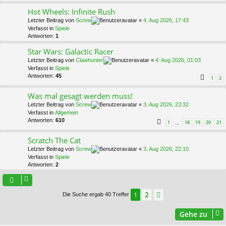
Hot Wheels: Infinite Rush
Letzter Beitrag von
Screw
«
4. Aug 2026, 17:43
Verfasst in
Spiele
Antworten:
1
Star Wars: Galactic Racer
Letzter Beitrag von
Clawhunter
«
4. Aug 2026, 01:03
Verfasst in
Spiele
Antworten:
45
1
2
Was mal gesagt werden muss!
Letzter Beitrag von
Screw
«
3. Aug 2026, 23:32
Verfasst in
Allgemein
Antworten:
610
1
18
19
20
21
…
Scratch The Cat
Letzter Beitrag von
Screw
«
3. Aug 2026, 22:10
Verfasst in
Spiele
Antworten:
2
2
1
Nächste
Die Suche ergab 40 Treffer
Gehe zu