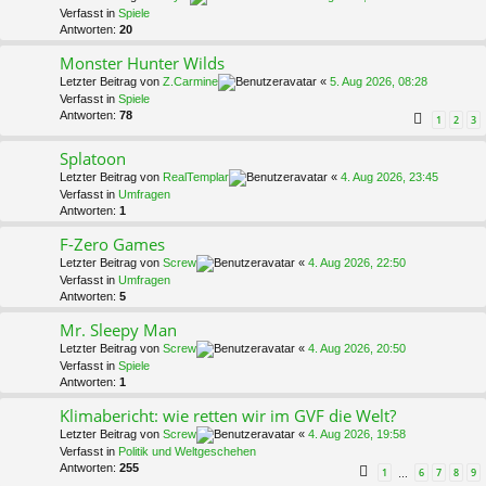
Verfasst in
Spiele
Antworten:
20
Monster Hunter Wilds
Letzter Beitrag von
Z.Carmine
«
5. Aug 2026, 08:28
Verfasst in
Spiele
Antworten:
78
1
2
3
Splatoon
Letzter Beitrag von
RealTemplar
«
4. Aug 2026, 23:45
Verfasst in
Umfragen
Antworten:
1
F-Zero Games
Letzter Beitrag von
Screw
«
4. Aug 2026, 22:50
Verfasst in
Umfragen
Antworten:
5
Mr. Sleepy Man
Letzter Beitrag von
Screw
«
4. Aug 2026, 20:50
Verfasst in
Spiele
Antworten:
1
Klimabericht: wie retten wir im GVF die Welt?
Letzter Beitrag von
Screw
«
4. Aug 2026, 19:58
Verfasst in
Politik und Weltgeschehen
Antworten:
255
1
6
7
8
9
…