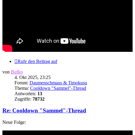
Rufe den Beitrag auf
von
Bufko
4. Okt 2025, 23:25
Forum:
Daumenschmaus & Timokusu
Thema:
Cooldown "Sammel"-Thread
Antworten:
13
Zugriffe:
78732
Re: Cooldown "Sammel"-Thread
Neue Folge: