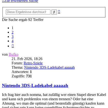
Zur erweiterten Suche
Erweiterte
Suche
Suche
Die Suche ergab 92 Treffer
1
2
3
4
Nächste
von
Bufko
21. Feb 2026, 18:26
Forum:
Retro-Spiele
Thema:
Nintendo 3DS-Ladekabel aaaaah
Antworten:
1
Zugriffe:
731
Nintendo 3DS-Ladekabel aaaaah
Ich frag hier auch nomma, hat zufällig wer einen Stapel dieser Kabel
und kann sich problemlos von einem trennen? Oder hat eine
Ahnung, wo man die optimal (und bestenfalls günstig) kaufen kann
(und sicher sein kann keine superbillige Schrottgeschichte zu