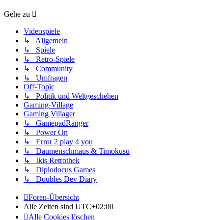
Gehe zu
Videospiele
↳ Allgemein
↳ Spiele
↳ Retro-Spiele
↳ Community
↳ Umfragen
Off-Topic
↳ Politik und Weltgeschehen
Gaming-Village
Gaming Villager
↳ GamepadRanger
↳ Power On
↳ Error 2 play 4 you
↳ Daumenschmaus & Timokusu
↳ Ikis Retrothek
↳ Diplodocus Games
↳ Doubles Dev Diary
Foren-Übersicht
Alle Zeiten sind
UTC+02:00
Alle Cookies löschen