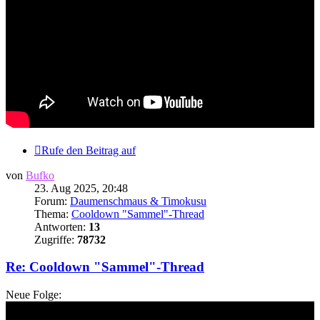
Rufe den Beitrag auf
von
Bufko
23. Aug 2025, 20:48
Forum:
Daumenschmaus & Timokusu
Thema:
Cooldown "Sammel"-Thread
Antworten:
13
Zugriffe:
78732
Re: Cooldown "Sammel"-Thread
Neue Folge: