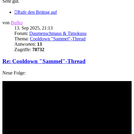
Sehr gut.
Rufe den Beitrag auf
von
Bufko
13. Sep 2025, 21:13
Forum:
Daumenschmaus & Timokusu
Thema:
Cooldown "Sammel"-Thread
Antworten:
13
Zugriffe:
78732
Re: Cooldown "Sammel"-Thread
Neue Folge: