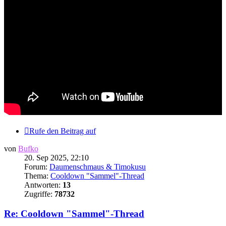
Rufe den Beitrag auf
von
Bufko
20. Sep 2025, 22:10
Forum:
Daumenschmaus & Timokusu
Thema:
Cooldown "Sammel"-Thread
Antworten:
13
Zugriffe:
78732
Re: Cooldown "Sammel"-Thread