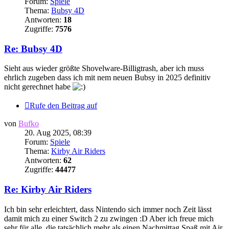
Forum:
Spiele
Thema:
Bubsy 4D
Antworten:
18
Zugriffe:
7576
Re: Bubsy 4D
Sieht aus wieder größte Shovelware-Billigtrash, aber ich muss
ehrlich zugeben dass ich mit nem neuen Bubsy in 2025 definitiv
nicht gerechnet habe
Rufe den Beitrag auf
von
Bufko
20. Aug 2025, 08:39
Forum:
Spiele
Thema:
Kirby Air Riders
Antworten:
62
Zugriffe:
44477
Re: Kirby Air Riders
Ich bin sehr erleichtert, dass Nintendo sich immer noch Zeit lässt
damit mich zu einer Switch 2 zu zwingen :D Aber ich freue mich
sehr für alle, die tatsächlich mehr als einen Nachmittag Spaß mit Air