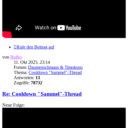
Rufe den Beitrag auf
von
Bufko
11. Okt 2025, 23:14
Forum:
Daumenschmaus & Timokusu
Thema:
Cooldown "Sammel"-Thread
Antworten:
13
Zugriffe:
78732
Re: Cooldown "Sammel"-Thread
Neue Folge: