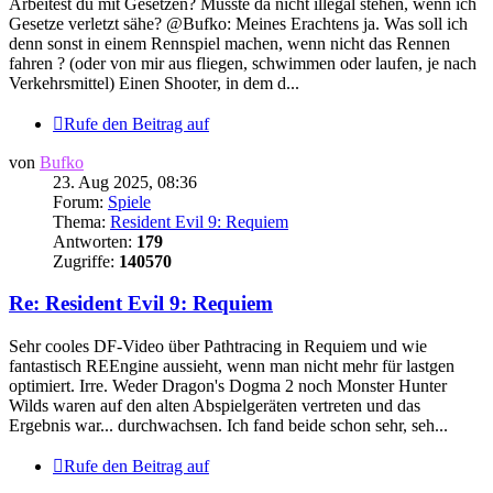
Arbeitest du mit Gesetzen? Müsste da nicht illegal stehen, wenn ich
Gesetze verletzt sähe? @Bufko: Meines Erachtens ja. Was soll ich
denn sonst in einem Rennspiel machen, wenn nicht das Rennen
fahren ? (oder von mir aus fliegen, schwimmen oder laufen, je nach
Verkehrsmittel) Einen Shooter, in dem d...
Rufe den Beitrag auf
von
Bufko
23. Aug 2025, 08:36
Forum:
Spiele
Thema:
Resident Evil 9: Requiem
Antworten:
179
Zugriffe:
140570
Re: Resident Evil 9: Requiem
Sehr cooles DF-Video über Pathtracing in Requiem und wie
fantastisch REEngine aussieht, wenn man nicht mehr für lastgen
optimiert. Irre. Weder Dragon's Dogma 2 noch Monster Hunter
Wilds waren auf den alten Abspielgeräten vertreten und das
Ergebnis war... durchwachsen. Ich fand beide schon sehr, seh...
Rufe den Beitrag auf