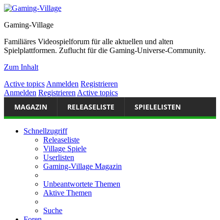
Gaming-Village
Familiäres Videospielforum für alle aktuellen und alten
Spielplattformen. Zuflucht für die Gaming-Universe-Community.
Zum Inhalt
Active topics
Anmelden
Registrieren
Anmelden
Registrieren
Active topics
MAGAZIN
RELEASELISTE
SPIELELISTEN
Schnellzugriff
Releaseliste
Village Spiele
Userlisten
Gaming-Village Magazin
Unbeantwortete Themen
Aktive Themen
Suche
Foren