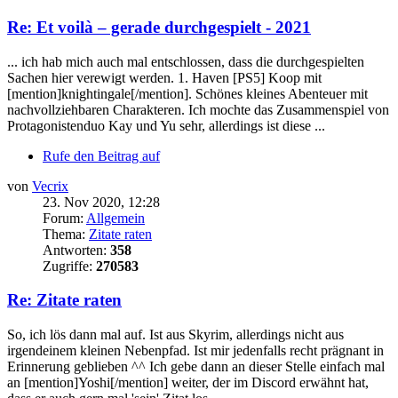
Re: Et voilà – gerade durchgespielt - 2021
... ich hab mich auch mal entschlossen, dass die durchgespielten
Sachen hier verewigt werden. 1. Haven [PS5] Koop mit
[mention]knightingale[/mention]. Schönes kleines Abenteuer mit
nachvollziehbaren Charakteren. Ich mochte das Zusammenspiel von
Protagonistenduo Kay und Yu sehr, allerdings ist diese ...
Rufe den Beitrag auf
von
Vecrix
23. Nov 2020, 12:28
Forum:
Allgemein
Thema:
Zitate raten
Antworten:
358
Zugriffe:
270583
Re: Zitate raten
So, ich lös dann mal auf. Ist aus Skyrim, allerdings nicht aus
irgendeinem kleinen Nebenpfad. Ist mir jedenfalls recht prägnant in
Erinnerung geblieben ^^ Ich gebe dann an dieser Stelle einfach mal
an [mention]Yoshi[/mention] weiter, der im Discord erwähnt hat,