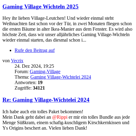
Gaming Village Wichteln 2025
Hey ihr lieben Village-Leutchen! Und wieder einmal steht
Weihnachten fast schon vor der Tür, in zwei Monaten fliegen schon
die ersten Bäume in alter Ikea-Manier aus dem Fenster. Es wird also
höchste Zeit, dass wir unser alljährliches Gaming Village-Wichteln
wieder einmal starten, das diesmal schon i...
Rufe den Beitrag auf
von
Vecrix
24. Dez 2024, 19:25
Forum:
Gaming-Village
Thema:
Gaming Village-Wichtelei 2024
Antworten:
19
Zugriffe:
34121
Re: Gaming Village-Wichtelei 2024
Ich habe auch ein tolles Paket bekommen!
Mein Dank geht dabei an
@Rippi
er mir ein tolles Bundle aus jede
Menge Süßkram, einem schafig-kuschligem Kirschkernkissen und
Ys Origins beschert an. Vielen lieben Dank!