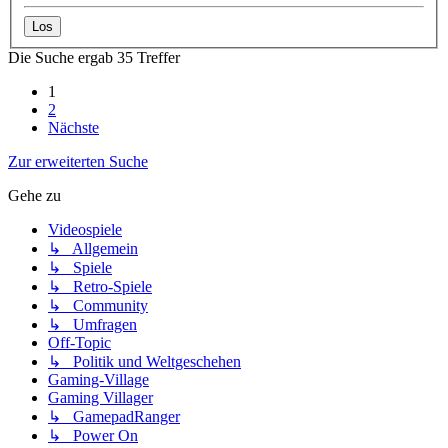
Die Suche ergab 35 Treffer
1
2
Nächste
Zur erweiterten Suche
Gehe zu
Videospiele
↳ Allgemein
↳ Spiele
↳ Retro-Spiele
↳ Community
↳ Umfragen
Off-Topic
↳ Politik und Weltgeschehen
Gaming-Village
Gaming Villager
↳ GamepadRanger
↳ Power On