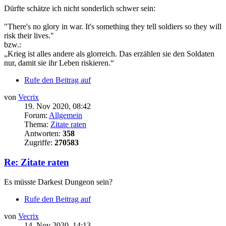
Dürfte schätze ich nicht sonderlich schwer sein:
"There's no glory in war. It's something they tell soldiers so they will
risk their lives."
bzw.:
„Krieg ist alles andere als glorreich. Das erzählen sie den Soldaten
nur, damit sie ihr Leben riskieren.“
Rufe den Beitrag auf
von
Vecrix
19. Nov 2020, 08:42
Forum:
Allgemein
Thema:
Zitate raten
Antworten:
358
Zugriffe:
270583
Re: Zitate raten
Es müsste Darkest Dungeon sein?
Rufe den Beitrag auf
von
Vecrix
14. Nov 2020, 14:13