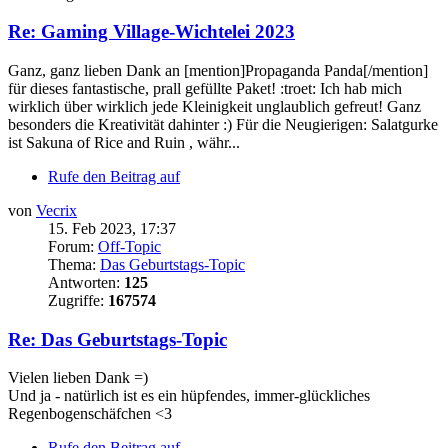
Re: Gaming Village-Wichtelei 2023
Ganz, ganz lieben Dank an [mention]Propaganda Panda[/mention]
für dieses fantastische, prall gefüllte Paket! :troet: Ich hab mich
wirklich über wirklich jede Kleinigkeit unglaublich gefreut! Ganz
besonders die Kreativität dahinter :) Für die Neugierigen: Salatgurke
ist Sakuna of Rice and Ruin , währ...
Rufe den Beitrag auf
von
Vecrix
15. Feb 2023, 17:37
Forum:
Off-Topic
Thema:
Das Geburtstags-Topic
Antworten:
125
Zugriffe:
167574
Re: Das Geburtstags-Topic
Vielen lieben Dank =)
Und ja - natürlich ist es ein hüpfendes, immer-glückliches
Regenbogenschäfchen <3
Rufe den Beitrag auf