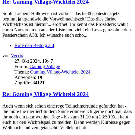
Re: Gaming Village-Wichtelei 2024
So ihr Lieben! Halloween ist vorbei - das heißt spätestens jetzt
beginnt ja irgendwie die Vorweihnachtszeit! Das diesjährige
Wichtelchaos ist hiermit... eröffnet! Ihr kennt das Prozedere: wählt
euren Nutzernamen aus der Liste und zieht ein Los - ganz ohne den
Passierschein A38. Ich wünsche euch scho...
Rufe den Beitrag auf
von
Vecrix
27. Okt 2024, 19:47
Forum:
Gaming-Village
Thema:
Gaming Village-Wichtelei 2024
Antworten:
19
Zugriffe:
34121
Re: Gaming Village-Wichtelei 2024
Auch wenn sich schon eine rege Teilnehmerrunde gefunden hat -
the more the merrier! In dem Sinne erinnere ich gerne nochmal, dass
ihr noch ein paar wenige Tage - bis zum 31.10 um 23:59 Zeit habt
euch für den Wichtelspaß zu melden. Dann werden Kürbisse gegen
Weihnachtsmützen getauscht! Vielleicht hab...