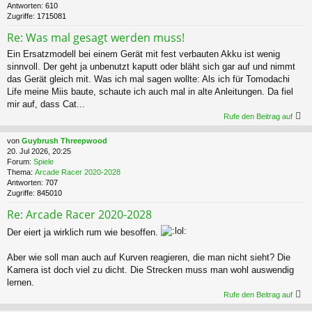
Antworten:
610
Zugriffe:
1715081
Re: Was mal gesagt werden muss!
Ein Ersatzmodell bei einem Gerät mit fest verbauten Akku ist wenig
sinnvoll. Der geht ja unbenutzt kaputt oder bläht sich gar auf und nimmt
das Gerät gleich mit. Was ich mal sagen wollte: Als ich für Tomodachi
Life meine Miis baute, schaute ich auch mal in alte Anleitungen. Da fiel
mir auf, dass Cat...
Rufe den Beitrag auf
von
Guybrush Threepwood
20. Jul 2026, 20:25
Forum:
Spiele
Thema:
Arcade Racer 2020-2028
Antworten:
707
Zugriffe:
845010
Re: Arcade Racer 2020-2028
Der eiert ja wirklich rum wie besoffen.
Aber wie soll man auch auf Kurven reagieren, die man nicht sieht? Die
Kamera ist doch viel zu dicht. Die Strecken muss man wohl auswendig
lernen.
Rufe den Beitrag auf