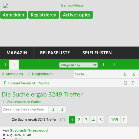
Anmelden
Registrieren
Active topics
MAGAZIN
RELEASELISTE
SPIELELISTEN
Magazin
Join Discord
Such
ch
Anmelden
or
Registrieren
n
eg
S
ne
Foren-Übersicht
en
Suche
m
ist
u
Die Suche ergab 3249 Treffer
llz
el
rie
c
Zur erweiterten Suche
ug
de
re
h
Suche
Erweiterte Suche
e
riff
n
n
Seite
1
von
109
2
3
4
5
109
1
Näch
Die Suche ergab 3249 Treffer
…
von
Guybrush Threepwood
8. Aug 2026, 10:48