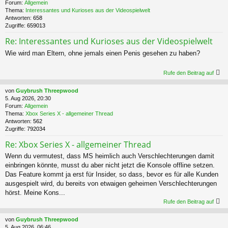
Forum:
Allgemein
Thema:
Interessantes und Kurioses aus der Videospielwelt
Antworten:
658
Zugriffe:
659013
Re: Interessantes und Kurioses aus der Videospielwelt
Wie wird man Eltern, ohne jemals einen Penis gesehen zu haben?
Rufe den Beitrag auf
von
Guybrush Threepwood
5. Aug 2026, 20:30
Forum:
Allgemein
Thema:
Xbox Series X - allgemeiner Thread
Antworten:
562
Zugriffe:
792034
Re: Xbox Series X - allgemeiner Thread
Wenn du vermutest, dass MS heimlich auch Verschlechterungen damit
einbringen könnte, musst du aber nicht jetzt die Konsole offline setzen.
Das Feature kommt ja erst für Insider, so dass, bevor es für alle Kunden
ausgespielt wird, du bereits von etwaigen geheimen Verschlechterungen
hörst. Meine Kons...
Rufe den Beitrag auf
von
Guybrush Threepwood
5. Aug 2026, 06:46