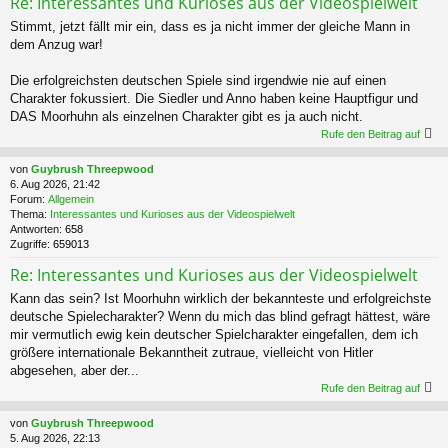
Re: Interessantes und Kurioses aus der Videospielwelt
Stimmt, jetzt fällt mir ein, dass es ja nicht immer der gleiche Mann in
dem Anzug war!
Die erfolgreichsten deutschen Spiele sind irgendwie nie auf einen
Charakter fokussiert. Die Siedler und Anno haben keine Hauptfigur und
DAS Moorhuhn als einzelnen Charakter gibt es ja auch nicht.
Rufe den Beitrag auf
von
Guybrush Threepwood
6. Aug 2026, 21:42
Forum:
Allgemein
Thema:
Interessantes und Kurioses aus der Videospielwelt
Antworten:
658
Zugriffe:
659013
Re: Interessantes und Kurioses aus der Videospielwelt
Kann das sein? Ist Moorhuhn wirklich der bekannteste und erfolgreichste
deutsche Spielecharakter? Wenn du mich das blind gefragt hättest, wäre
mir vermutlich ewig kein deutscher Spielcharakter eingefallen, dem ich
größere internationale Bekanntheit zutraue, vielleicht von Hitler
abgesehen, aber der...
Rufe den Beitrag auf
von
Guybrush Threepwood
5. Aug 2026, 22:13