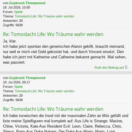
von
Guybrush Threepwood
18. Jul 2026, 10:00
Forum:
Spiele
Thema:
Tomodachi Life: Wo Träume wahr werden
Antworten:
20
Zugriffe:
5639
Re: Tomodachi Life: Wo Träume wahr werden
Ja, klar.
Ich habe jetzt spontan den generischen Alaron gekillt, braucht niemand,
nur weil er mich viel Geld gekostet hat, und durch Vincent ersetzt. Den
habe ich jetzt mit Katherine und Catherine bekannt gemacht. Mal sehen,
was passiert.
Rufe den Beitrag auf
von
Guybrush Threepwood
18. Jul 2026, 09:17
Forum:
Spiele
Thema:
Tomodachi Life: Wo Träume wahr werden
Antworten:
20
Zugriffe:
5639
Re: Tomodachi Life: Wo Träume wahr werden
Ich habe inzwischen die Insel mit der maximalen Zahn an Miis gefüllt und
liste meine Spielfiguren mal komplett auf: Aus Life is Strange: Maxine,
Chloe, Victoria, Kate Aus Resident Evil: Leon, Claire, Rebecca, Chris,
Sheva, Barry Aus Duke Nukem: Der Duke Aus Mario: Mario, Luigi,