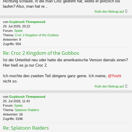
Richtung schaute, in die man Croc gedreht hat, wollte er plötzlich los
laufen? Also, man hat re...
Rufe den Beitrag auf
von
Guybrush Threepwood
29. Jul 2026, 20:22
Forum:
Spiele
Thema:
Croc 2 Kingdom of the Gobbos
Antworten:
9
Zugriffe:
554
Re: Croc 2 Kingdom of the Gobbos
Ist der Untertitel neu oder hatte die amerikanische Version damals einen?
Hier hieß es ja nur Croc 2.
Ich mochte den zweiten Teil übrigens ganz gerne. Ich meine,
@Yoshi
nicht so.
Rufe den Beitrag auf
von
Guybrush Threepwood
25. Jul 2026, 11:43
Forum:
Spiele
Thema:
Splatoon Raiders
Antworten:
16
Zugriffe:
3196
Re: Splatoon Raiders