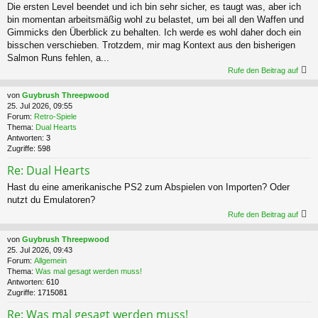
Die ersten Level beendet und ich bin sehr sicher, es taugt was, aber ich
bin momentan arbeitsmäßig wohl zu belastet, um bei all den Waffen und
Gimmicks den Überblick zu behalten. Ich werde es wohl daher doch ein
bisschen verschieben. Trotzdem, mir mag Kontext aus den bisherigen
Salmon Runs fehlen, a...
Rufe den Beitrag auf
von
Guybrush Threepwood
25. Jul 2026, 09:55
Forum:
Retro-Spiele
Thema:
Dual Hearts
Antworten:
3
Zugriffe:
598
Re: Dual Hearts
Hast du eine amerikanische PS2 zum Abspielen von Importen? Oder
nutzt du Emulatoren?
Rufe den Beitrag auf
von
Guybrush Threepwood
25. Jul 2026, 09:43
Forum:
Allgemein
Thema:
Was mal gesagt werden muss!
Antworten:
610
Zugriffe:
1715081
Re: Was mal gesagt werden muss!