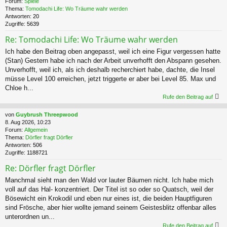
Forum:
Spiele
Thema:
Tomodachi Life: Wo Träume wahr werden
Antworten:
20
Zugriffe:
5639
Re: Tomodachi Life: Wo Träume wahr werden
Ich habe den Beitrag oben angepasst, weil ich eine Figur vergessen hatte
(Stan) Gestern habe ich nach der Arbeit unverhofft den Abspann gesehen.
Unverhofft, weil ich, als ich deshalb recherchiert habe, dachte, die Insel
müsse Level 100 erreichen, jetzt triggerte er aber bei Level 85. Max und
Chloe h...
Rufe den Beitrag auf
von
Guybrush Threepwood
8. Aug 2026, 10:23
Forum:
Allgemein
Thema:
Dörfler fragt Dörfler
Antworten:
506
Zugriffe:
1188721
Re: Dörfler fragt Dörfler
Manchmal sieht man den Wald vor lauter Bäumen nicht. Ich habe mich
voll auf das Hal- konzentriert. Der Titel ist so oder so Quatsch, weil der
Bösewicht ein Krokodil und eben nur eines ist, die beiden Hauptfiguren
sind Frösche, aber hier wollte jemand seinem Geistesblitz offenbar alles
unterordnen un...
Rufe den Beitrag auf