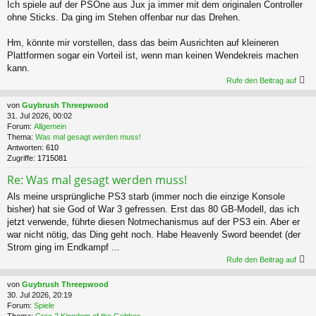
Ich spiele auf der PSOne aus Jux ja immer mit dem originalen Controller
ohne Sticks. Da ging im Stehen offenbar nur das Drehen.
Hm, könnte mir vorstellen, dass das beim Ausrichten auf kleineren
Plattformen sogar ein Vorteil ist, wenn man keinen Wendekreis machen
kann.
Rufe den Beitrag auf
von
Guybrush Threepwood
31. Jul 2026, 00:02
Forum:
Allgemein
Thema:
Was mal gesagt werden muss!
Antworten:
610
Zugriffe:
1715081
Re: Was mal gesagt werden muss!
Als meine ursprüngliche PS3 starb (immer noch die einzige Konsole
bisher) hat sie God of War 3 gefressen. Erst das 80 GB-Modell, das ich
jetzt verwende, führte diesen Notmechanismus auf der PS3 ein. Aber er
war nicht nötig, das Ding geht noch. Habe Heavenly Sword beendet (der
Strom ging im Endkampf ...
Rufe den Beitrag auf
von
Guybrush Threepwood
30. Jul 2026, 20:19
Forum:
Spiele