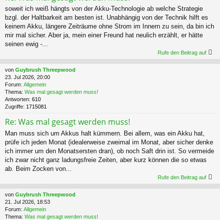
soweit ich weiß hängts von der Akku-Technologie ab welche Strategie
bzgl. der Haltbarkeit am besten ist. Unabhängig von der Technik hilft es
keinem Akku, längere Zeiträume ohne Strom im Innern zu sein, da bin ich
mir mal sicher. Aber ja, mein einer Freund hat neulich erzählt, er hätte
seinen ewig -...
Rufe den Beitrag auf
von
Guybrush Threepwood
23. Jul 2026, 20:00
Forum:
Allgemein
Thema:
Was mal gesagt werden muss!
Antworten:
610
Zugriffe:
1715081
Re: Was mal gesagt werden muss!
Man muss sich um Akkus halt kümmern. Bei allem, was ein Akku hat,
prüfe ich jeden Monat (idealerweise zweimal im Monat, aber sicher denke
ich immer um den Monatsersten dran), ob noch Saft drin ist. So vermeide
ich zwar nicht ganz ladungsfreie Zeiten, aber kurz können die so etwas
ab. Beim Zocken von...
Rufe den Beitrag auf
von
Guybrush Threepwood
21. Jul 2026, 18:53
Forum:
Allgemein
Thema:
Was mal gesagt werden muss!