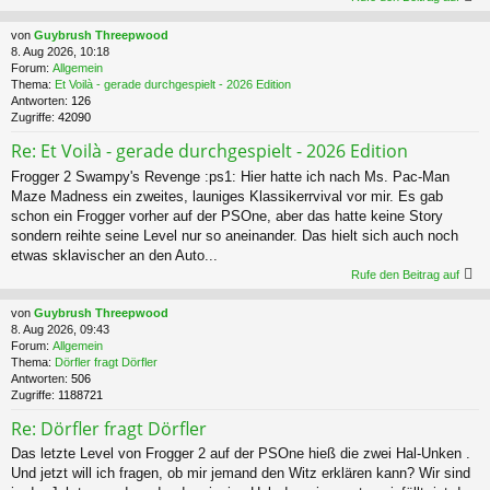
von
Guybrush Threepwood
8. Aug 2026, 10:18
Forum:
Allgemein
Thema:
Et Voilà - gerade durchgespielt - 2026 Edition
Antworten:
126
Zugriffe:
42090
Re: Et Voilà - gerade durchgespielt - 2026 Edition
Frogger 2 Swampy's Revenge :ps1: Hier hatte ich nach Ms. Pac-Man
Maze Madness ein zweites, launiges Klassikerrvival vor mir. Es gab
schon ein Frogger vorher auf der PSOne, aber das hatte keine Story
sondern reihte seine Level nur so aneinander. Das hielt sich auch noch
etwas sklavischer an den Auto...
Rufe den Beitrag auf
von
Guybrush Threepwood
8. Aug 2026, 09:43
Forum:
Allgemein
Thema:
Dörfler fragt Dörfler
Antworten:
506
Zugriffe:
1188721
Re: Dörfler fragt Dörfler
Das letzte Level von Frogger 2 auf der PSOne hieß die zwei Hal-Unken .
Und jetzt will ich fragen, ob mir jemand den Witz erklären kann? Wir sind