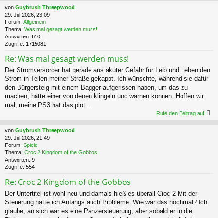
von
Guybrush Threepwood
29. Jul 2026, 23:09
Forum:
Allgemein
Thema:
Was mal gesagt werden muss!
Antworten:
610
Zugriffe:
1715081
Re: Was mal gesagt werden muss!
Der Stromversorger hat gerade aus akuter Gefahr für Leib und Leben den
Strom in Teilen meiner Straße gekappt. Ich wünschte, während sie dafür
den Bürgersteig mit einem Bagger aufgerissen haben, um das zu
machen, hätte einer von denen klingeln und warnen können. Hoffen wir
mal, meine PS3 hat das plöt...
Rufe den Beitrag auf
von
Guybrush Threepwood
29. Jul 2026, 21:49
Forum:
Spiele
Thema:
Croc 2 Kingdom of the Gobbos
Antworten:
9
Zugriffe:
554
Re: Croc 2 Kingdom of the Gobbos
Der Untertitel ist wohl neu und damals hieß es überall Croc 2 Mit der
Steuerung hatte ich Anfangs auch Probleme. Wie war das nochmal? Ich
glaube, an sich war es eine Panzersteuerung, aber sobald er in die