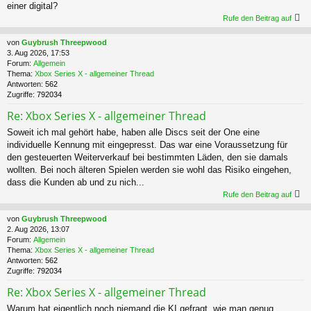
einer digital?
Rufe den Beitrag auf
von
Guybrush Threepwood
3. Aug 2026, 17:53
Forum:
Allgemein
Thema:
Xbox Series X - allgemeiner Thread
Antworten:
562
Zugriffe:
792034
Re: Xbox Series X - allgemeiner Thread
Soweit ich mal gehört habe, haben alle Discs seit der One eine
individuelle Kennung mit eingepresst. Das war eine Voraussetzung für
den gesteuerten Weiterverkauf bei bestimmten Läden, den sie damals
wollten. Bei noch älteren Spielen werden sie wohl das Risiko eingehen,
dass die Kunden ab und zu nich...
Rufe den Beitrag auf
von
Guybrush Threepwood
2. Aug 2026, 13:07
Forum:
Allgemein
Thema:
Xbox Series X - allgemeiner Thread
Antworten:
562
Zugriffe:
792034
Re: Xbox Series X - allgemeiner Thread
Warum hat eigentlich noch niemand die KI gefragt, wie man genug