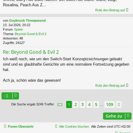
Rosalina, Peach Aus Z...
Rufe den Beitrag auf
von
Guybrush Threepwood
13. Jul 2026, 20:22
Forum:
Spiele
Thema:
Beyond Good & Evil 2
Antworten:
48
Zugriffe:
24127
Re: Beyond Good & Evil 2
Ich weiß noch, wie um den Switch-Start Konzeptzeichnungen geleakt
sind und es glaubhafte Gerüchte um eine normalere Fortsetzung gegeben
hat.
Ach ja, schön wäre das gewesen!
Rufe den Beitrag auf
Seite
1
von
109
2
3
4
5
109
1
Näch
Die Suche ergab 3249 Treffer
…
Gehe zu
Foren-Übersicht
Alle Cookies löschen
Alle Zeiten sind
UTC+02:00