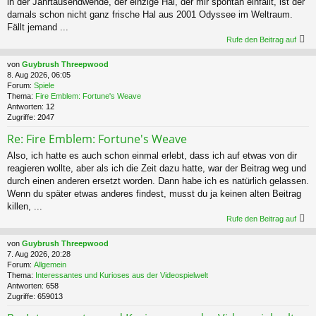
in der Jahrtausendwende, der einzige Hal, der mir spontan einfällt, ist der
damals schon nicht ganz frische Hal aus 2001 Odyssee im Weltraum.
Fällt jemand ...
Rufe den Beitrag auf
von
Guybrush Threepwood
8. Aug 2026, 06:05
Forum:
Spiele
Thema:
Fire Emblem: Fortune's Weave
Antworten:
12
Zugriffe:
2047
Re: Fire Emblem: Fortune's Weave
Also, ich hatte es auch schon einmal erlebt, dass ich auf etwas von dir
reagieren wollte, aber als ich die Zeit dazu hatte, war der Beitrag weg und
durch einen anderen ersetzt worden. Dann habe ich es natürlich gelassen.
Wenn du später etwas anderes findest, musst du ja keinen alten Beitrag
killen, ...
Rufe den Beitrag auf
von
Guybrush Threepwood
7. Aug 2026, 20:28
Forum:
Allgemein
Thema:
Interessantes und Kurioses aus der Videospielwelt
Antworten:
658
Zugriffe:
659013