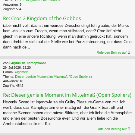
Thema:
Croc 2 Kingdom of the Gobbos
Antworten:
9
Zugriffe:
554
Re: Croc 2 Kingdom of the Gobbos
(aber nicht voll, das ist ein weirdes Zwischending) Ich glaube, der Murks
kam wirklich zum Tragen, wenn man stillstand, oder? Croc lief nicht
gleich in eine andere Richtung, wenn man dorthin gedrückt hat, sondern
dann drehte er sich auf der Stelle wie bei Panzersteuerung, nur dass Croc
dann nach de...
Rufe den Beitrag auf
von
Guybrush Threepwood
29. Jul 2026, 23:20
Forum:
Allgemein
Thema:
Dieser geniale Moment im Mittelmaß (Open Spoilers)
Antworten:
10
Zugriffe:
4542
Re: Dieser geniale Moment im Mittelmaß (Open Spoilers)
Hevenly Sword ist irgendwie so ein Guilty Pleasure-Game von mir. Ich
weiß, dass das Kampfsystem eher mäßig ist, die Grafik teart oft und
manche Szenen haben eine miese Bildrate, aber ich liebe die Atmosphäre
und einen der besten Bösewichte ever. Und vor allem liebe ich die
Armbrustabschnitte mit Kai...
Rufe den Beitrag auf