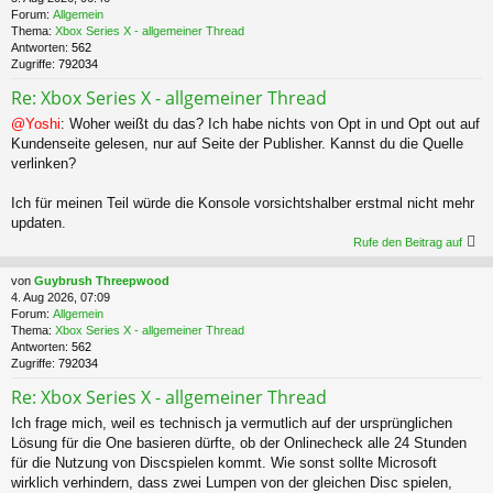
Forum:
Allgemein
Thema:
Xbox Series X - allgemeiner Thread
Antworten:
562
Zugriffe:
792034
Re: Xbox Series X - allgemeiner Thread
@Yoshi
: Woher weißt du das? Ich habe nichts von Opt in und Opt out auf
Kundenseite gelesen, nur auf Seite der Publisher. Kannst du die Quelle
verlinken?
Ich für meinen Teil würde die Konsole vorsichtshalber erstmal nicht mehr
updaten.
Rufe den Beitrag auf
von
Guybrush Threepwood
4. Aug 2026, 07:09
Forum:
Allgemein
Thema:
Xbox Series X - allgemeiner Thread
Antworten:
562
Zugriffe:
792034
Re: Xbox Series X - allgemeiner Thread
Ich frage mich, weil es technisch ja vermutlich auf der ursprünglichen
Lösung für die One basieren dürfte, ob der Onlinecheck alle 24 Stunden
für die Nutzung von Discspielen kommt. Wie sonst sollte Microsoft
wirklich verhindern, dass zwei Lumpen von der gleichen Disc spielen,