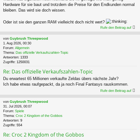
Hardware für sie baut und trotzdem die Preise für den Endkunden normal
bleiben. Das wird sie doch wissen.
Oder ist sie den ganzen RAM vielleicht doch nicht wert?
Rufe den Beitrag auf
von
Guybrush Threepwood
1. Aug 2026, 00:30
Forum:
Allgemein
Thema:
Das offizielle Verkaufszahlen-Topic
Antworten:
1333
Zugriffe:
1250031
Re: Das offizielle Verkaufszahlen-Topic
Du erwartest 65 Millionen verkaufte Zeldas übers nächste Jahr?
Ich habe etwas raufgepackt, da ja noch Final Fantasys rauskommen.
Rufe den Beitrag auf
von
Guybrush Threepwood
31. Jul 2026, 00:07
Forum:
Spiele
Thema:
Croc 2 Kingdom of the Gobbos
Antworten:
9
Zugriffe:
554
Re: Croc 2 Kingdom of the Gobbos