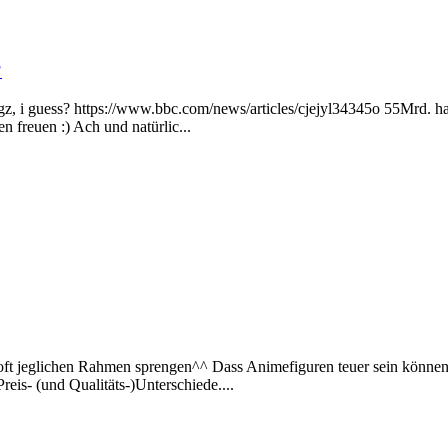
?
l. gz, i guess? https://www.bbc.com/news/articles/cjejyl34345o 55Mrd. h
n freuen :) Ach und natürlic...
ft jeglichen Rahmen sprengen^^ Dass Animefiguren teuer sein können, 
eis- (und Qualitäts-)Unterschiede....