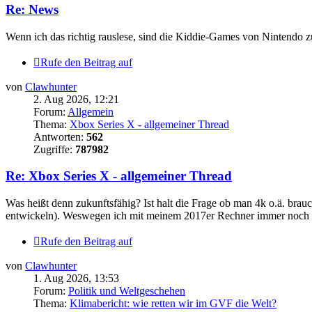
Re: News
Wenn ich das richtig rauslese, sind die Kiddie-Games von Nintendo zu
Rufe den Beitrag auf
von
Clawhunter
2. Aug 2026, 12:21
Forum:
Allgemein
Thema:
Xbox Series X - allgemeiner Thread
Antworten:
562
Zugriffe:
787982
Re: Xbox Series X - allgemeiner Thread
Was heißt denn zukunftsfähig? Ist halt die Frage ob man 4k o.ä. brauch
entwickeln). Weswegen ich mit meinem 2017er Rechner immer noch seh
Rufe den Beitrag auf
von
Clawhunter
1. Aug 2026, 13:53
Forum:
Politik und Weltgeschehen
Thema:
Klimabericht: wie retten wir im GVF die Welt?