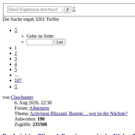
Erweiterte
Suche
Suche
Die Suche ergab 3201 Treffer
Seite
1
Gehe zu Seite:
von
107
1
2
3
4
5
…
107
Nächste
von
Clawhunter
6. Aug 2026, 22:38
Forum:
Allgemein
Thema:
Activision Blizzard, Bungie… wer ist der Nächste?
Antworten:
190
Zugriffe:
235508