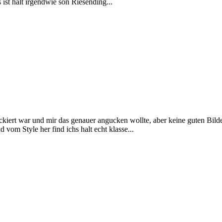
ist halt irgendwie son Riesending...
kiert war und mir das genauer angucken wollte, aber keine guten Bilde
om Style her find ichs halt echt klasse...