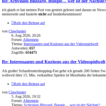
Re: Activision Blizzard, Bungie… wer ist der Nächste
ich glaub er hat meinen Post von gestern gelesen und daraus ne New
meinerseits und basierte
nicht
auf Insiderkenntnissen!
Rufe den Beitrag auf
von
Clawhunter
6. Aug 2026, 20:26
Forum:
Allgemein
Thema:
Interessantes und Kurioses aus der Videospielwelt
Antworten:
657
Zugriffe:
654475
Re: Interessantes und Kurioses aus der Videospielwelt
Als großer Schaufenstershopping-Fan gehe ich gerade 200 Seiten Swi
weltweit über 15. Mio. verkauften Spielen ist Moorhuhn der bekanntest
Rufe den Beitrag auf
von
Clawhunter
5. Aug 2026, 19:32
Forum:
Allgemein
Thema:
Activision Blizzard, Bungie… wer ist der Nächste?