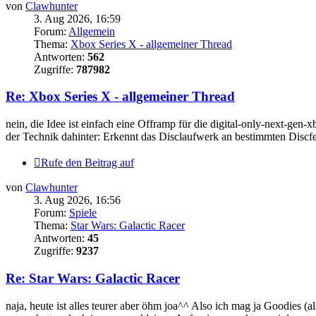
von
Clawhunter
3. Aug 2026, 16:59
Forum:
Allgemein
Thema:
Xbox Series X - allgemeiner Thread
Antworten:
562
Zugriffe:
787982
Re: Xbox Series X - allgemeiner Thread
nein, die Idee ist einfach eine Offramp für die digital-only-next-gen-
der Technik dahinter: Erkennt das Disclaufwerk an bestimmten Discfeh
Rufe den Beitrag auf
von
Clawhunter
3. Aug 2026, 16:56
Forum:
Spiele
Thema:
Star Wars: Galactic Racer
Antworten:
45
Zugriffe:
9237
Re: Star Wars: Galactic Racer
naja, heute ist alles teurer aber öhm joa^^ Also ich mag ja Goodies