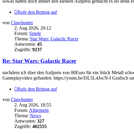
sowas hatten doch immer nen kleinen Aufpreis gemacht es sei denn es 
Rufe den Beitrag auf
von
Clawhunter
2. Aug 2026, 20:12
Forum:
Spiele
Thema:
Star Wars: Galactic Racer
Antworten:
45
Zugriffe:
9237
Re: Star Wars: Galactic Racer
nachdem ich über den Aufpreis von 80Euro für ein Stück Metall schoc
Gameplayvideo gefunden: https://youtu.be/DL5L4JocN-I Grafisch und v
Rufe den Beitrag auf
von
Clawhunter
2. Aug 2026, 18:55
Forum:
Allgemein
Thema:
News
Antworten:
327
Zugriffe:
402555