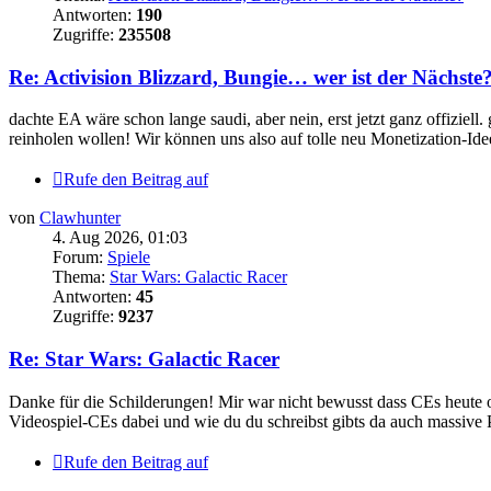
Antworten:
190
Zugriffe:
235508
Re: Activision Blizzard, Bungie… wer ist der Nächste
dachte EA wäre schon lange saudi, aber nein, erst jetzt ganz offiziel
reinholen wollen! Wir können uns also auf tolle neu Monetization-Idee
Rufe den Beitrag auf
von
Clawhunter
4. Aug 2026, 01:03
Forum:
Spiele
Thema:
Star Wars: Galactic Racer
Antworten:
45
Zugriffe:
9237
Re: Star Wars: Galactic Racer
Danke für die Schilderungen! Mir war nicht bewusst dass CEs heute o
Videospiel-CEs dabei und wie du du schreibst gibts da auch massive Pr
Rufe den Beitrag auf