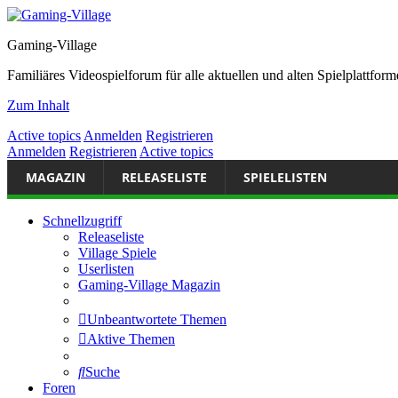
Gaming-Village
Familiäres Videospielforum für alle aktuellen und alten Spielplattf
Zum Inhalt
Active topics
Anmelden
Registrieren
Anmelden
Registrieren
Active topics
MAGAZIN
RELEASELISTE
SPIELELISTEN
Schnellzugriff
Releaseliste
Village Spiele
Userlisten
Gaming-Village Magazin
Unbeantwortete Themen
Aktive Themen
Suche
Foren