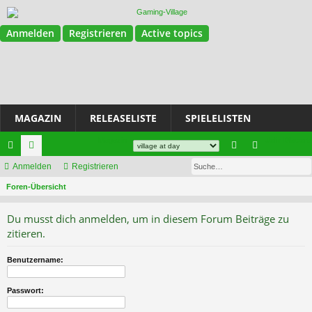
Anmelden
Registrieren
Active topics
MAGAZIN
RELEASELISTE
SPIELELISTEN
Magazin
Join Discord
Su
ch
Anmelden
or
Registrieren
n
eg
S
ne
Foren-Übersicht
en
m
ist
u
llz
el
rie
Du musst dich anmelden, um in diesem Forum Beiträge zu
c
ug
de
re
zitieren.
h
e
riff
n
n
Benutzername:
Passwort: