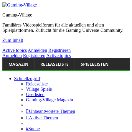
Gaming-Village
Familiäres Videospielforum für alle aktuellen und alten
Spielplattformen. Zuflucht für die Gaming-Universe-Community.
Zum Inhalt
Active topics
Anmelden
Registrieren
Anmelden
Registrieren
Active topics
MAGAZIN
RELEASELISTE
SPIELELISTEN
Schnellzugriff
Releaseliste
Village Spiele
Userlisten
Gaming-Village Magazin
Unbeantwortete Themen
Aktive Themen
Suche