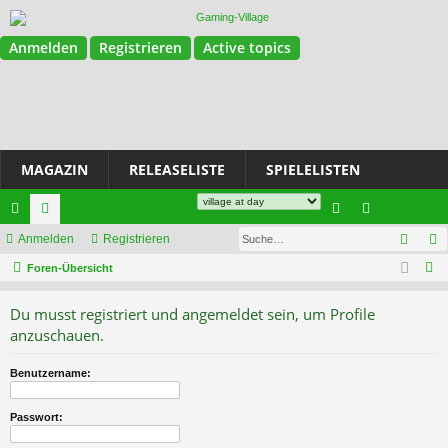
Anmelden
Registrieren
Active topics
MAGAZIN
RELEASELISTE
SPIELELISTEN
Magazin
Join Discord
Such
ch
Anmelden
or
Registrieren
n
eg
S
ne
Foren-Übersicht
en
m
ist
u
llz
el
rie
Du musst registriert und angemeldet sein, um Profile
c
ug
de
re
anzuschauen.
h
e
riff
n
n
Benutzername:
Passwort: