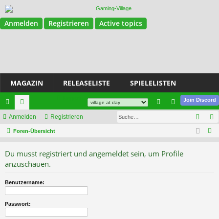
Anmelden
Registrieren
Active topics
MAGAZIN
RELEASELISTE
SPIELELISTEN
Magazin
Join Discord
Such
ch
Anmelden
or
Registrieren
n
eg
S
ne
Foren-Übersicht
en
m
ist
u
llz
el
rie
Du musst registriert und angemeldet sein, um Profile
c
ug
de
re
anzuschauen.
h
e
riff
n
n
Benutzername:
Passwort: