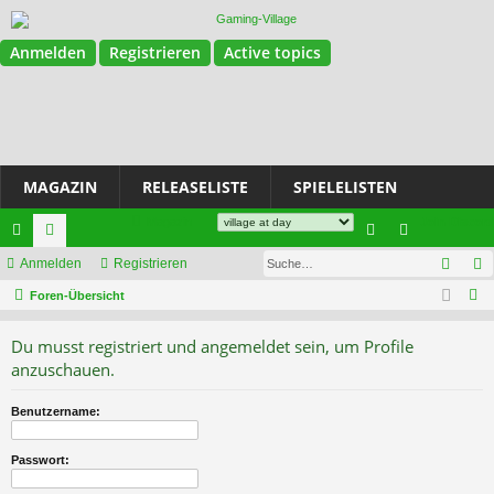
Anmelden
Registrieren
Active topics
MAGAZIN
RELEASELISTE
SPIELELISTEN
Magazin
Join Discord
Such
ch
Anmelden
or
Registrieren
n
eg
S
ne
Foren-Übersicht
en
m
ist
u
llz
el
rie
Du musst registriert und angemeldet sein, um Profile
c
ug
de
re
anzuschauen.
h
e
riff
n
n
Benutzername:
Passwort: