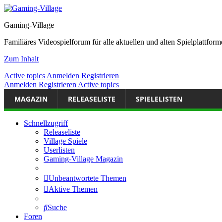
Gaming-Village
Familiäres Videospielforum für alle aktuellen und alten Spielplattf
Zum Inhalt
Active topics
Anmelden
Registrieren
Anmelden
Registrieren
Active topics
MAGAZIN
RELEASELISTE
SPIELELISTEN
Schnellzugriff
Releaseliste
Village Spiele
Userlisten
Gaming-Village Magazin
Unbeantwortete Themen
Aktive Themen
Suche
Foren