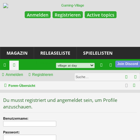
Anmelden
Registrieren
Active topics
MAGAZIN
RELEASELISTE
SPIELELISTEN
Magazin
Join Discord
ch
Anmelden
or
Registrieren
n
eg
Such
ne
en
m
ist
S
Foren-Übersicht
u
llz
el
rie
Du musst registriert und angemeldet sein, um Profile
c
ug
de
re
anzuschauen.
h
riff
n
n
e
Benutzername:
Passwort: