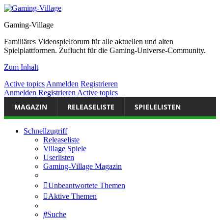
Gaming-Village
Familiäres Videospielforum für alle aktuellen und alten
Spielplattformen. Zuflucht für die Gaming-Universe-Community.
Zum Inhalt
Active topics
Anmelden
Registrieren
Anmelden
Registrieren
Active topics
MAGAZIN
RELEASELISTE
SPIELELISTEN
Schnellzugriff
Releaseliste
Village Spiele
Userlisten
Gaming-Village Magazin
Unbeantwortete Themen
Aktive Themen
Suche