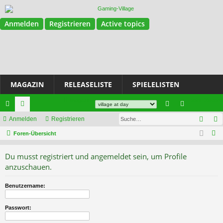
Anmelden
Registrieren
Active topics
MAGAZIN
RELEASELISTE
SPIELELISTEN
Magazin
Join Discord
Such
ch
Anmelden
or
Registrieren
n
eg
S
ne
Foren-Übersicht
en
m
ist
u
llz
el
rie
Du musst registriert und angemeldet sein, um Profile
c
ug
de
re
anzuschauen.
h
e
riff
n
n
Benutzername:
Passwort: