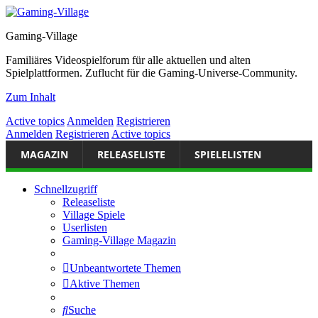
Gaming-Village
Familiäres Videospielforum für alle aktuellen und alten
Spielplattformen. Zuflucht für die Gaming-Universe-Community.
Zum Inhalt
Active topics
Anmelden
Registrieren
Anmelden
Registrieren
Active topics
MAGAZIN
RELEASELISTE
SPIELELISTEN
Schnellzugriff
Releaseliste
Village Spiele
Userlisten
Gaming-Village Magazin
Unbeantwortete Themen
Aktive Themen
Suche