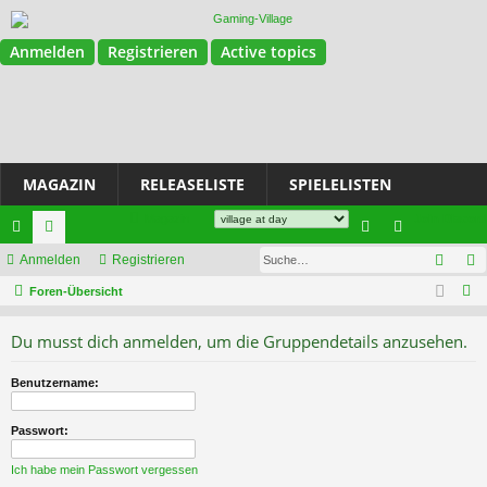
Anmelden
Registrieren
Active topics
MAGAZIN
RELEASELISTE
SPIELELISTEN
Magazin
Join Discord
Such
ch
Anmelden
or
Registrieren
n
eg
S
ne
Foren-Übersicht
en
m
ist
u
llz
el
rie
Du musst dich anmelden, um die Gruppendetails anzusehen.
c
ug
de
re
h
Benutzername:
e
riff
n
n
Passwort:
Ich habe mein Passwort vergessen