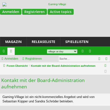
Anmelden
Registrieren
Active topics
MAGAZIN
RELEASELISTE
SPIELELISTEN
Magazin
Join Discord
Such
ch
Anmelden
or
Registrieren
n
eg
S
ne
Foren-Übersicht
en
Kontakt mit der Board-Administration aufnehmen
m
ist
u
llz
el
rie
c
Kontakt mit der Board-Administration
ug
de
re
h
aufnehmen
e
riff
n
n
Gaming-Village ist ein nicht-kommerzielles Angebot und wird von
Sebastian Küpper und Sandra Schröder betrieben.