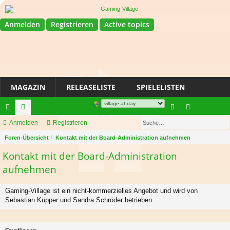
Anmelden
Registrieren
Active topics
MAGAZIN
RELEASELISTE
SPIELELISTEN
Magazin
Join Discord
Su
ch
Anmelden
or
Registrieren
n
eg
S
ne
Foren-Übersicht
en
Kontakt mit der Board-Administration aufnehmen
m
ist
u
Kontakt mit der Board-Administration
llz
el
rie
c
aufnehmen
ug
de
re
h
e
riff
n
n
Gaming-Village ist ein nicht-kommerzielles Angebot und wird von
Sebastian Küpper und Sandra Schröder betrieben.