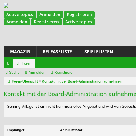
Active topics
Anmelden
Registrieren
Anmelden
Registrieren
Active topics
MAGAZIN
RELEASELISTE
SPIELELISTEN
Foren
ch
Suche
Anmelden
Registrieren
ne
Foren-Übersicht
Kontakt mit der Board-Administration aufnehmen
llz
Kontakt mit der Board-Administration aufnehm
ug
Gaming-Village ist ein nicht-kommerzielles Angebot und wird von Sebast
riff
Empfänger:
Administrator