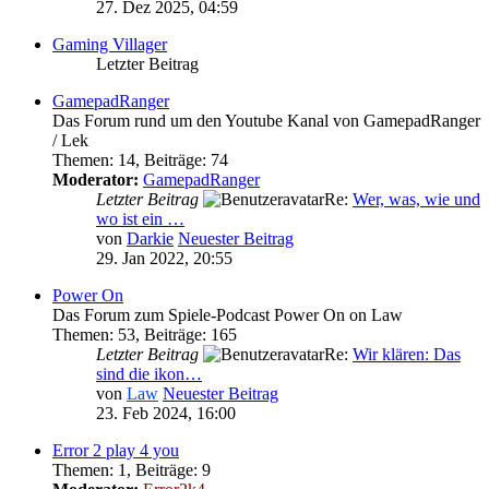
27. Dez 2025, 04:59
Gaming Villager
Letzter Beitrag
GamepadRanger
Das Forum rund um den Youtube Kanal von GamepadRanger
/ Lek
Themen
:
14
,
Beiträge
:
74
Moderator:
GamepadRanger
Letzter Beitrag
Re:
Wer, was, wie und
wo ist ein …
von
Darkie
Neuester Beitrag
29. Jan 2022, 20:55
Power On
Das Forum zum Spiele-Podcast Power On on Law
Themen
:
53
,
Beiträge
:
165
Letzter Beitrag
Re:
Wir klären: Das
sind die ikon…
von
Law
Neuester Beitrag
23. Feb 2024, 16:00
Error 2 play 4 you
Themen
:
1
,
Beiträge
:
9