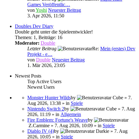
Games Veröffentlic…
von
Yoshi
Neuester Beitrag
3. Apr 2026, 11:50
Doubles Dev Diary
Double geht unter die Spieleentwickler!
Themen
:
1
,
Beiträge
:
16
Moderator:
Double
Letzter Beitrag
Re:
Mein (erstes) Dev
Projekt - e…
von
Double
Neuester Beitrag
1. Mär 2026, 23:05
Newest Posts
Top Active Users
Newest Users
Monster Hunter Wilds
by
Cube
» 7.
Aug 2026, 13:38 » in
Spiele
Nintendo Switch 2
by
Cube
» 7. Aug
2026, 11:19 » in
Allgemein
Fire Emblem: Fortune's Weave
by
Z.Carmine
» 7. Aug 2026, 10:09 » in
Spiele
Diablo IV (4)
by
Darkie
» 7. Aug
2026, 10:05 » in
Spiele