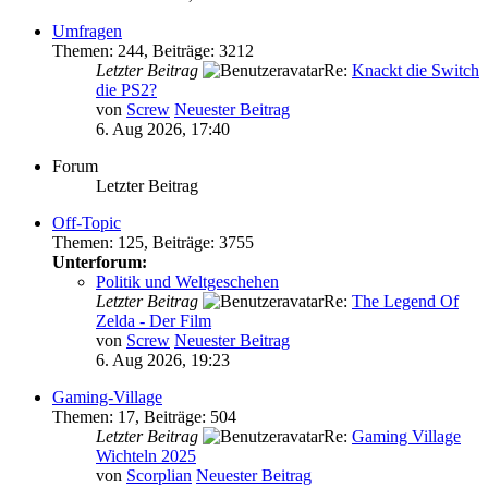
Umfragen
Themen
:
244
,
Beiträge
:
3212
Letzter Beitrag
Re:
Knackt die Switch
die PS2?
von
Screw
Neuester Beitrag
6. Aug 2026, 17:40
Forum
Letzter Beitrag
Off-Topic
Themen
:
125
,
Beiträge
:
3755
Unterforum:
Politik und Weltgeschehen
Letzter Beitrag
Re:
The Legend Of
Zelda - Der Film
von
Screw
Neuester Beitrag
6. Aug 2026, 19:23
Gaming-Village
Themen
:
17
,
Beiträge
:
504
Letzter Beitrag
Re:
Gaming Village
Wichteln 2025
von
Scorplian
Neuester Beitrag