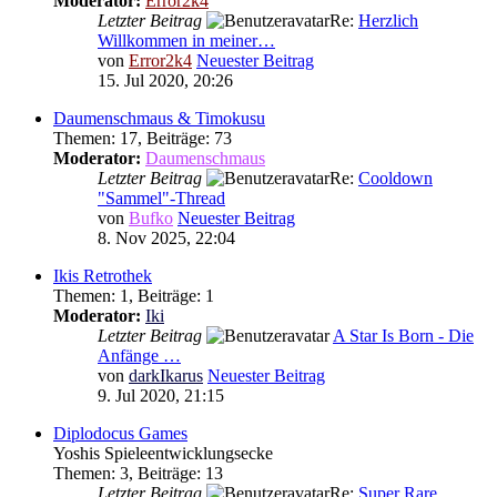
Moderator:
Error2k4
Letzter Beitrag
Re:
Herzlich
Willkommen in meiner…
von
Error2k4
Neuester Beitrag
15. Jul 2020, 20:26
Daumenschmaus & Timokusu
Themen
:
17
,
Beiträge
:
73
Moderator:
Daumenschmaus
Letzter Beitrag
Re:
Cooldown
"Sammel"-Thread
von
Bufko
Neuester Beitrag
8. Nov 2025, 22:04
Ikis Retrothek
Themen
:
1
,
Beiträge
:
1
Moderator:
Iki
Letzter Beitrag
A Star Is Born - Die
Anfänge …
von
darkIkarus
Neuester Beitrag
9. Jul 2020, 21:15
Diplodocus Games
Yoshis Spieleentwicklungsecke
Themen
:
3
,
Beiträge
:
13
Letzter Beitrag
Re:
Super Rare