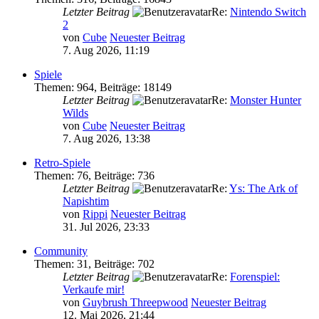
Letzter Beitrag
Re:
Nintendo Switch
2
von
Cube
Neuester Beitrag
7. Aug 2026, 11:19
Spiele
Themen
:
964
,
Beiträge
:
18149
Letzter Beitrag
Re:
Monster Hunter
Wilds
von
Cube
Neuester Beitrag
7. Aug 2026, 13:38
Retro-Spiele
Themen
:
76
,
Beiträge
:
736
Letzter Beitrag
Re:
Ys: The Ark of
Napishtim
von
Rippi
Neuester Beitrag
31. Jul 2026, 23:33
Community
Themen
:
31
,
Beiträge
:
702
Letzter Beitrag
Re:
Forenspiel:
Verkaufe mir!
von
Guybrush Threepwood
Neuester Beitrag
12. Mai 2026, 21:44