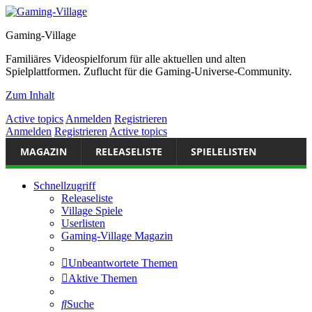
Gaming-Village
Familiäres Videospielforum für alle aktuellen und alten
Spielplattformen. Zuflucht für die Gaming-Universe-Community.
Zum Inhalt
Active topics
Anmelden
Registrieren
Anmelden
Registrieren
Active topics
MAGAZIN
RELEASELISTE
SPIELELISTEN
Schnellzugriff
Releaseliste
Village Spiele
Userlisten
Gaming-Village Magazin
Unbeantwortete Themen
Aktive Themen
Suche