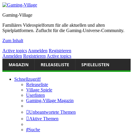
Gaming-Village
Familiäres Videospielforum für alle aktuellen und alten
Spielplattformen. Zuflucht für die Gaming-Universe-Community.
Zum Inhalt
Active topics
Anmelden
Registrieren
Anmelden
Registrieren
Active topics
MAGAZIN
RELEASELISTE
SPIELELISTEN
Schnellzugriff
Releaseliste
Village Spiele
Userlisten
Gaming-Village Magazin
Unbeantwortete Themen
Aktive Themen
Suche