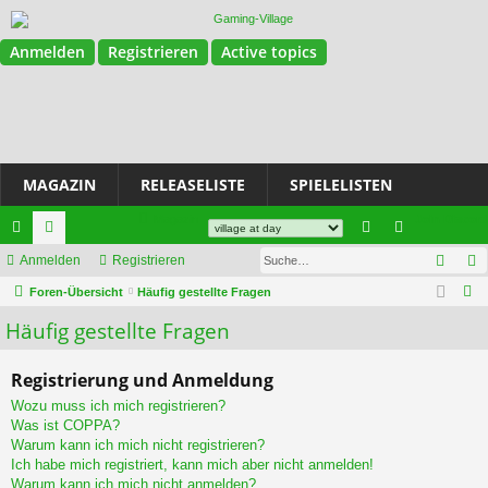
Anmelden
Registrieren
Active topics
MAGAZIN
RELEASELISTE
SPIELELISTEN
Magazin
Join Discord
Such
ch
Anmelden
or
Registrieren
n
eg
S
ne
Foren-Übersicht
en
Häufig gestellte Fragen
m
ist
u
Häufig gestellte Fragen
llz
el
rie
c
ug
de
re
h
Registrierung und Anmeldung
e
riff
n
n
Wozu muss ich mich registrieren?
Was ist COPPA?
Warum kann ich mich nicht registrieren?
Ich habe mich registriert, kann mich aber nicht anmelden!
Warum kann ich mich nicht anmelden?