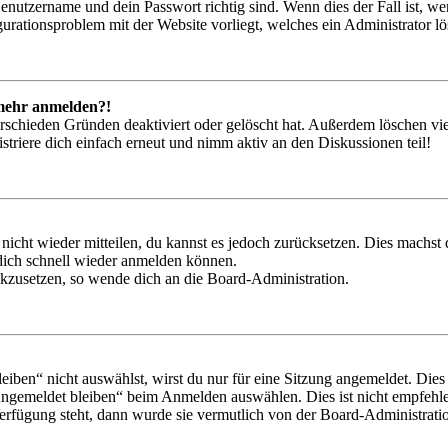
Benutzername und dein Passwort richtig sind. Wenn dies der Fall ist, w
igurationsproblem mit der Website vorliegt, welches ein Administrator l
t mehr anmelden?!
rschieden Gründen deaktiviert oder gelöscht hat. Außerdem löschen vie
triere dich einfach erneut und nimm aktiv an den Diskussionen teil!
 nicht wieder mitteilen, du kannst es jedoch zurücksetzen. Dies machs
 dich schnell wieder anmelden können.
ückzusetzen, so wende dich an die Board-Administration.
en“ nicht auswählst, wirst du nur für eine Sitzung angemeldet. Dies
Angemeldet bleiben“ beim Anmelden auswählen. Dies ist nicht empfehle
Verfügung steht, dann wurde sie vermutlich von der Board-Administratio