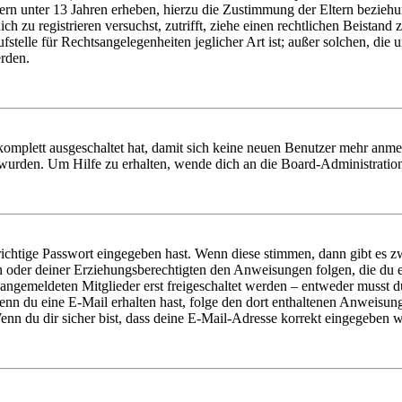
ern unter 13 Jahren erheben, hierzu die Zustimmung der Eltern bezieh
dich zu registrieren versuchst, zutrifft, ziehe einen rechtlichen Beista
stelle für Rechtsangelegenheiten jeglicher Art ist; außer solchen, die
erden.
 komplett ausgeschaltet hat, damit sich keine neuen Benutzer mehr anm
 wurden. Um Hilfe zu erhalten, wende dich an die Board-Administratio
richtige Passwort eingegeben hast. Wenn diese stimmen, dann gibt es
ern oder deiner Erziehungsberechtigten den Anweisungen folgen, die du e
 angemeldeten Mitglieder erst freigeschaltet werden – entweder musst du
. Wenn du eine E-Mail erhalten hast, folge den dort enthaltenen Anweis
nn du dir sicher bist, dass deine E-Mail-Adresse korrekt eingegeben w