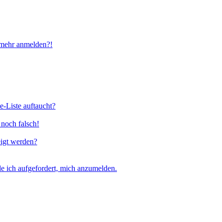
t mehr anmelden?!
e-Liste auftaucht?
 noch falsch!
eigt werden?
e ich aufgefordert, mich anzumelden.