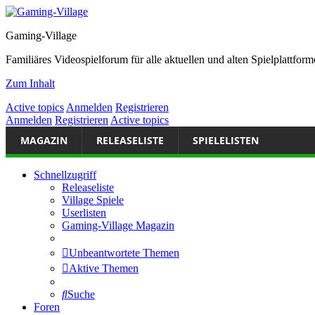
Gaming-Village
Familiäres Videospielforum für alle aktuellen und alten Spielplattf
Zum Inhalt
Active topics
Anmelden
Registrieren
Anmelden
Registrieren
Active topics
MAGAZIN
RELEASELISTE
SPIELELISTEN
Schnellzugriff
Releaseliste
Village Spiele
Userlisten
Gaming-Village Magazin
Unbeantwortete Themen
Aktive Themen
Suche
Foren