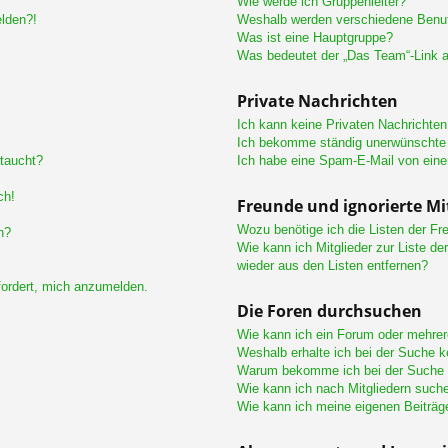
Wie werde ich Gruppenleiter?
elden?!
Weshalb werden verschiedene Benutz
Was ist eine Hauptgruppe?
Was bedeutet der „Das Team“-Link au
Private Nachrichten
Ich kann keine Privaten Nachrichten
Ich bekomme ständig unerwünschte 
ftaucht?
Ich habe eine Spam-E-Mail von eine
ch!
Freunde und ignorierte Mi
Wozu benötige ich die Listen der Fre
n?
Wie kann ich Mitglieder zur Liste de
wieder aus den Listen entfernen?
fordert, mich anzumelden.
Die Foren durchsuchen
Wie kann ich ein Forum oder mehre
Weshalb erhalte ich bei der Suche 
Warum bekomme ich bei der Suche e
Wie kann ich nach Mitgliedern such
Wie kann ich meine eigenen Beiträ