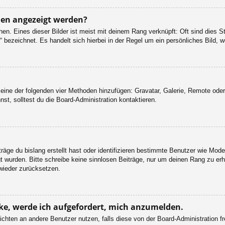
men angezeigt werden?
en. Eines dieser Bilder ist meist mit deinem Rang verknüpft: Oft sind dies S
 bezeichnet. Es handelt sich hierbei in der Regel um ein persönliches Bild, w
er eine der folgenden vier Methoden hinzufügen: Gravatar, Galerie, Remote od
, solltest du die Board-Administration kontaktieren.
räge du bislang erstellt hast oder identifizieren bestimmte Benutzer wie Mod
egt wurden. Bitte schreibe keine sinnlosen Beiträge, nur um deinen Rang zu e
wieder zurücksetzen.
cke, werde ich aufgefordert, mich anzumelden.
chrichten an andere Benutzer nutzen, falls diese von der Board-Administratio