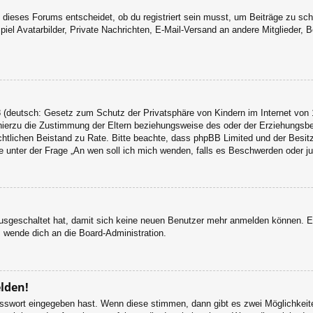
dieses Forums entscheidet, ob du registriert sein musst, um Beiträge zu schreib
el Avatarbilder, Private Nachrichten, E-Mail-Versand an andere Mitglieder, Be
 (deutsch: Gesetz zum Schutz der Privatsphäre von Kindern im Internet von 1
ierzu die Zustimmung der Eltern beziehungsweise des oder der Erziehungsbere
n rechtlichen Beistand zu Rate. Bitte beachte, dass phpBB Limited und der Bes
 die unter der Frage „An wen soll ich mich wenden, falls es Beschwerden oder 
 ausgeschaltet hat, damit sich keine neuen Benutzer mehr anmelden können. 
, wende dich an die Board-Administration.
elden!
Passwort eingegeben hast. Wenn diese stimmen, dann gibt es zwei Möglichke