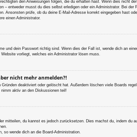
rechtigten den Anweisungen folgen, die du erhalten hast. Wenn dies nicht der 
– entweder musst du dies selbst erledigen oder ein Administrator. Bei der Regi
en. Ansonsten prüfe, ob du deine E-Mail-Adresse korrekt eingegeben hast oder
re einen Administrator.
e und dein Passwort richtig sind. Wenn dies der Fall ist, wende dich an ein
r Website vorliegt, welches ein Administrator lösen muss.
h aber nicht mehr anmelden?!
 Gründen deaktiviert oder gelöscht hat. Außerdem löschen viele Boards regelm
 nimm aktiv an den Diskussionen teil!
eder mitteilen, du kannst es jedoch zurücksetzen. Dies machst du, indem du a
nen.
n, so wende dich an die Board-Administration.