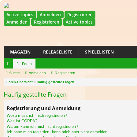
Active topics
Anmelden
Registrieren
Anmelden
Registrieren
Active topics
MAGAZIN
RELEASELISTE
SPIELELISTEN
Foren
ch
Suche
Anmelden
Registrieren
ne
Foren-Übersicht
Häufig gestellte Fragen
llz
Häufig gestellte Fragen
ug
Registrierung und Anmeldung
riff
Wozu muss ich mich registrieren?
Was ist COPPA?
Warum kann ich mich nicht registrieren?
Ich habe mich registriert, kann mich aber nicht anmelden!