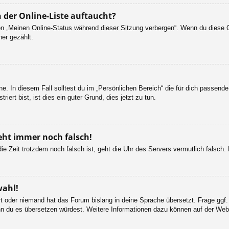
 der Online-Liste auftaucht?
ion „Meinen Online-Status während dieser Sitzung verbergen“. Wenn du diese 
er gezählt.
e. In diesem Fall solltest du im „Persönlichen Bereich“ die für dich passende 
iert bist, ist dies ein guter Grund, dies jetzt zu tun.
geht immer noch falsch!
d die Zeit trotzdem noch falsch ist, geht die Uhr des Servers vermutlich falsc
wahl!
ert oder niemand hat das Forum bislang in deine Sprache übersetzt. Frage ggf.
 wenn du es übersetzen würdest. Weitere Informationen dazu können auf der We