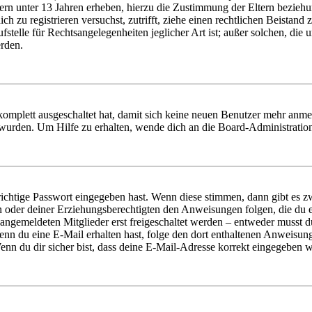
ern unter 13 Jahren erheben, hierzu die Zustimmung der Eltern bezieh
dich zu registrieren versuchst, zutrifft, ziehe einen rechtlichen Beista
stelle für Rechtsangelegenheiten jeglicher Art ist; außer solchen, die
erden.
 komplett ausgeschaltet hat, damit sich keine neuen Benutzer mehr anm
 wurden. Um Hilfe zu erhalten, wende dich an die Board-Administratio
richtige Passwort eingegeben hast. Wenn diese stimmen, dann gibt es
ern oder deiner Erziehungsberechtigten den Anweisungen folgen, die du e
 angemeldeten Mitglieder erst freigeschaltet werden – entweder musst du
. Wenn du eine E-Mail erhalten hast, folge den dort enthaltenen Anweis
nn du dir sicher bist, dass deine E-Mail-Adresse korrekt eingegeben w