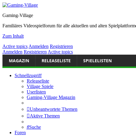
Gaming-Village
Familiäres Videospielforum für alle aktuellen und alten Spielplattf
Zum Inhalt
Active topics
Anmelden
Registrieren
Anmelden
Registrieren
Active topics
MAGAZIN
RELEASELISTE
SPIELELISTEN
Schnellzugriff
Releaseliste
Village Spiele
Userlisten
Gaming-Village Magazin
Unbeantwortete Themen
Aktive Themen
Suche
Foren