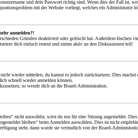
Benutzername und dein Passwort richtig sind. Wenn dies der Fall ist, w
igurationsproblem mit der Website vorliegt, welches ein Administrator l
t mehr anmelden?!
rschieden Gründen deaktiviert oder gelöscht hat. Außerdem löschen vie
triere dich einfach erneut und nimm aktiv an den Diskussionen teil!
 nicht wieder mitteilen, du kannst es jedoch zurücksetzen. Dies machs
 dich schnell wieder anmelden können.
ückzusetzen, so wende dich an die Board-Administration.
en“ nicht auswählst, wirst du nur für eine Sitzung angemeldet. Dies
Angemeldet bleiben“ beim Anmelden auswählen. Dies ist nicht empfehle
Verfügung steht, dann wurde sie vermutlich von der Board-Administratio