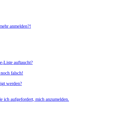
t mehr anmelden?!
e-Liste auftaucht?
 noch falsch!
eigt werden?
e ich aufgefordert, mich anzumelden.