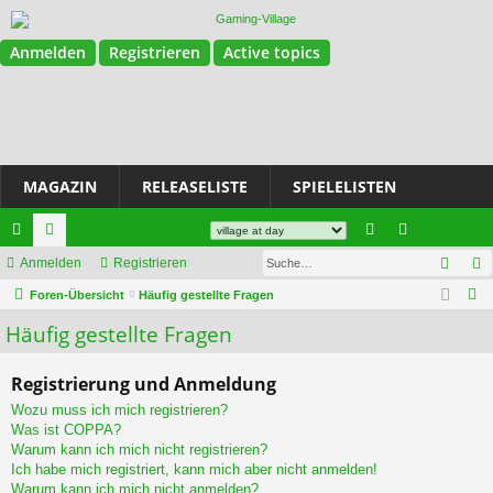
Anmelden
Registrieren
Active topics
MAGAZIN
RELEASELISTE
SPIELELISTEN
Magazin
Join Discord
Such
ch
Anmelden
or
Registrieren
n
eg
S
ne
Foren-Übersicht
en
Häufig gestellte Fragen
m
ist
u
Häufig gestellte Fragen
llz
el
rie
c
ug
de
re
h
Registrierung und Anmeldung
e
riff
n
n
Wozu muss ich mich registrieren?
Was ist COPPA?
Warum kann ich mich nicht registrieren?
Ich habe mich registriert, kann mich aber nicht anmelden!
Warum kann ich mich nicht anmelden?