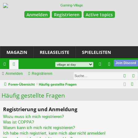
Anmelden
Registrieren
Active topics
MAGAZIN
RELEASELISTE
SPIELELISTEN
Magazin
Join Discord
ch
Anmelden
or
Registrieren
n
eg
Such
ne
en
m
ist
S
Foren-Übersicht
Häufig gestellte Fragen
u
llz
el
rie
Häufig gestellte Fragen
c
ug
de
re
h
Registrierung und Anmeldung
riff
n
n
e
Wozu muss ich mich registrieren?
Was ist COPPA?
Warum kann ich mich nicht registrieren?
Ich habe mich registriert, kann mich aber nicht anmelden!